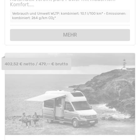
Komfort....
Verbrauch und Umwelt WLTP: kombiniert: 10,1 l/100 km* • Emissionen:
kombiniert: 264 g/km CO
*
2
MEHR
402,52 € netto / 479,-- € brutto