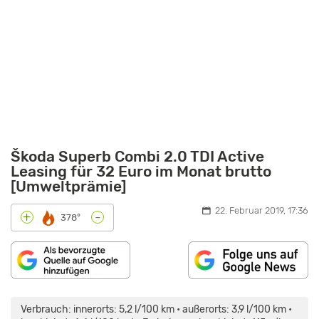
Škoda Superb Combi 2.0 TDI Active
Leasing für 32 Euro im Monat brutto
[Umweltprämie]
22. Februar 2019, 17:36
-
+
378°
„SKODA
SUPERB
COMBI
Verbrauch: innerorts: 5,2 l/100 km • außerorts: 3,9 l/100 km •
2.0