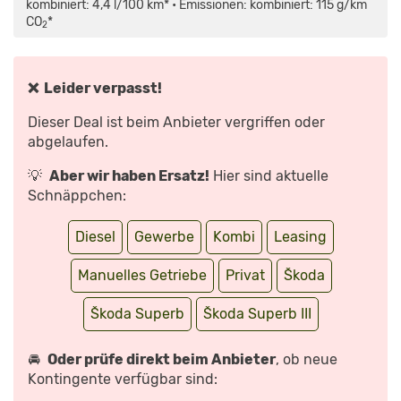
TDI:
kombiniert: 4,4 l/100 km* • Emissionen: kombiniert: 115 g/km
DER
CO
*
PASSAT-
2
ÜBERFLIEGER
–
DIE
TESTER
|
❌ Leider verpasst!
AUTO
MOTOR
UND
Dieser Deal ist beim Anbieter vergriffen oder
SPORT“
VON
abgelaufen.
YOUTUBE
ANZEIGEN
💡
Aber wir haben Ersatz!
Hier sind aktuelle
Schnäppchen:
Diesel
Gewerbe
Kombi
Leasing
Manuelles Getriebe
Privat
Škoda
Škoda Superb
Škoda Superb III
🚘
Oder prüfe direkt beim Anbieter
, ob neue
Kontingente verfügbar sind: