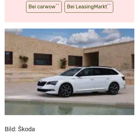
**
**
Bei carwow
Bei LeasingMarkt
Bild: Škoda