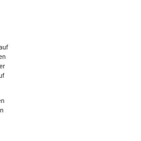
auf
en
er
uf
en
nn