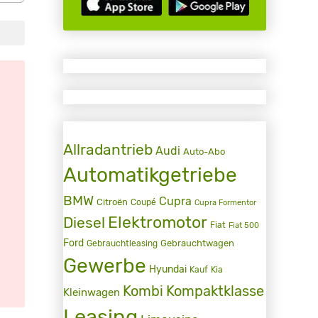
Allradantrieb
Audi
Auto-Abo
Automatikgetriebe
BMW
Cupra
Citroën
Coupé
Cupra Formentor
Elektromotor
Diesel
Fiat
Fiat 500
Ford
Gebrauchtwagen
Gebrauchtleasing
Gewerbe
Hyundai
Kauf
Kia
Kombi
Kompaktklasse
Kleinwagen
Leasing