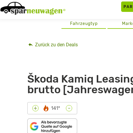
Skip
PA
to
content
Fahrzeugtyp
Mark
Zurück zu den Deals
Škoda Kamiq Leasing
brutto [Jahreswage
-
+
141°