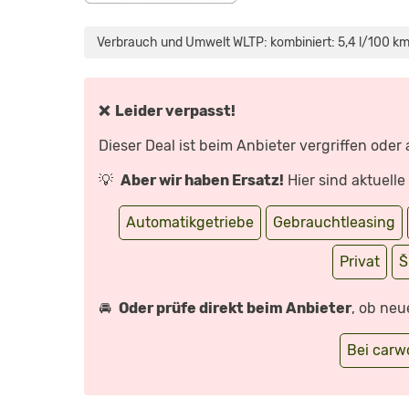
„2024
SKODA
KAMIQ:
Verbrauch und Umwelt WLTP: kombiniert: 5,4 l/100 km
DAS
IST
NEU!
–
REVIEW,
FAHRBERICHT,
❌ Leider verpasst!
TEST“
VON
YOUTUBE
Dieser Deal ist beim Anbieter vergriffen oder
ANZEIGEN
💡
Aber wir haben Ersatz!
Hier sind aktuell
Automatikgetriebe
Gebrauchtleasing
Privat
Š
🚘
Oder prüfe direkt beim Anbieter
, ob neu
Bei car