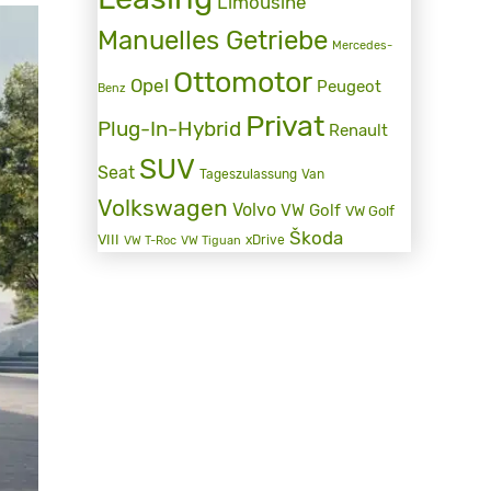
Limousine
Manuelles Getriebe
Mercedes-
Ottomotor
Opel
Peugeot
Benz
Privat
Plug-In-Hybrid
Renault
SUV
Seat
Tageszulassung
Van
Volkswagen
Volvo
VW Golf
VW Golf
Škoda
VIII
xDrive
VW T-Roc
VW Tiguan