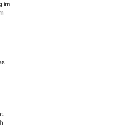
g im
em
as
t.
ch