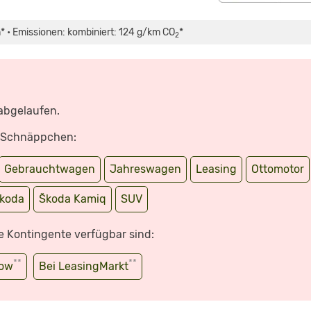
* • Emissionen: kombiniert: 124 g/km CO
*
2
 abgelaufen.
e Schnäppchen:
Gebrauchtwagen
Jahreswagen
Leasing
Ottomotor
koda
Škoda Kamiq
SUV
e Kontingente verfügbar sind:
**
**
wow
Bei LeasingMarkt