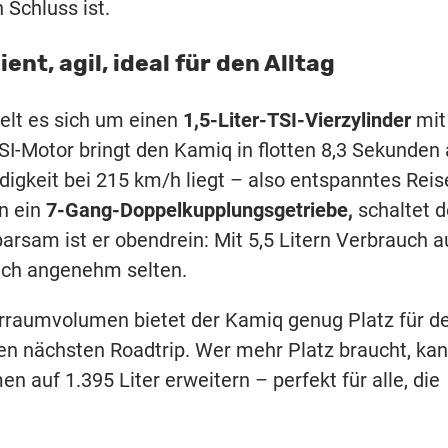
 Schluss ist.
ent, agil, ideal für den Alltag
delt es sich um einen
1,5-Liter-TSI-Vierzylinder
mit
TSI-Motor bringt den Kamiq in flotten 8,3 Sekunden 
gkeit bei 215 km/h liegt – also entspanntes Reis
an ein
7-Gang-Doppelkupplungsgetriebe,
schaltet d
arsam ist er obendrein: Mit 5,5 Litern Verbrauch a
uch angenehm selten.
erraumvolumen bietet der Kamiq genug Platz für d
n nächsten Roadtrip. Wer mehr Platz braucht, ka
 auf 1.395 Liter erweitern – perfekt für alle, die