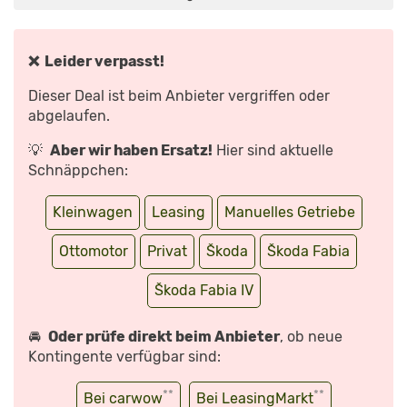
TEST
|
AUTO
MOTOR
UND
SPORT“
❌ Leider verpasst!
VON
YOUTUBE
ANZEIGEN
Dieser Deal ist beim Anbieter vergriffen oder
abgelaufen.
💡
Aber wir haben Ersatz!
Hier sind aktuelle
Schnäppchen:
Kleinwagen
Leasing
Manuelles Getriebe
Ottomotor
Privat
Škoda
Škoda Fabia
Škoda Fabia IV
🚘
Oder prüfe direkt beim Anbieter
, ob neue
Kontingente verfügbar sind:
**
**
Bei carwow
Bei LeasingMarkt