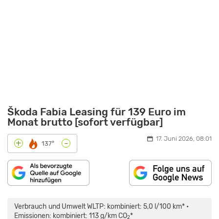
Škoda Fabia Leasing für 139 Euro im
Monat brutto [sofort verfügbar]
17. Juni 2026, 08:01
-
+
137°
„SKODA
FABIA:
KLEINER
Verbrauch und Umwelt WLTP: kombiniert: 5,0 l/100 km* •
ALLROUNDER!
–
Emissionen: kombiniert: 113 g/km CO
*
2