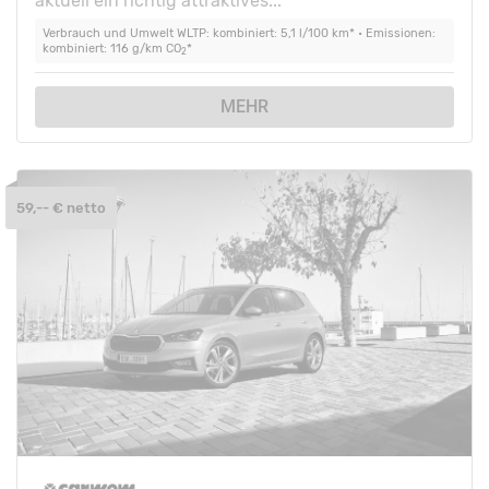
aktuell ein richtig attraktives...
Verbrauch und Umwelt WLTP: kombiniert: 5,1 l/100 km* • Emissionen:
kombiniert: 116 g/km CO
*
2
MEHR
59,-- € netto