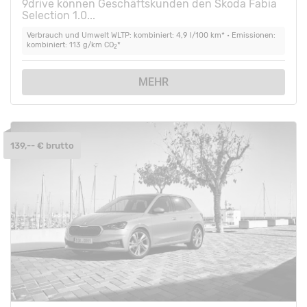
9drive können Geschäftskunden den Škoda Fabia
Selection 1.0...
Verbrauch und Umwelt WLTP: kombiniert: 4,9 l/100 km* • Emissionen:
kombiniert: 113 g/km CO
*
2
MEHR
139,-- € brutto