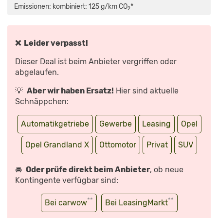
FAKTEN
Emissionen: kombiniert: 125 g/km CO
*
2
ZUM
NEUEN
OPEL
GRANDLAND
|
AUTO
❌ Leider verpasst!
MOTOR
UND
SPORT“
Dieser Deal ist beim Anbieter vergriffen oder
VON
YOUTUBE
abgelaufen.
ANZEIGEN
💡
Aber wir haben Ersatz!
Hier sind aktuelle
Schnäppchen:
Automatikgetriebe
Gewerbe
Leasing
Opel
Opel Grandland X
Ottomotor
Privat
SUV
🚘
Oder prüfe direkt beim Anbieter
, ob neue
Kontingente verfügbar sind:
**
**
Bei carwow
Bei LeasingMarkt