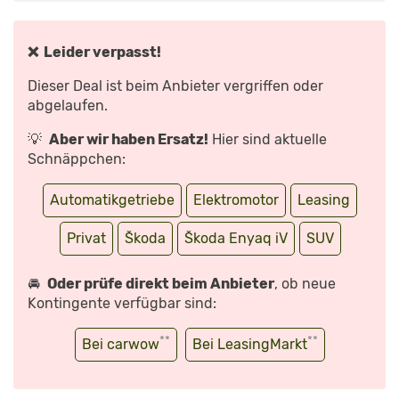
UND
REICHWEITE
FÜRS
E-
SUV
❌ Leider verpasst!
|
VORSTELLUNG
MIT
Dieser Deal ist beim Anbieter vergriffen oder
JAN
GÖTZE“
abgelaufen.
VON
YOUTUBE
ANZEIGEN
💡
Aber wir haben Ersatz!
Hier sind aktuelle
Schnäppchen:
Automatikgetriebe
Elektromotor
Leasing
Privat
Škoda
Škoda Enyaq iV
SUV
🚘
Oder prüfe direkt beim Anbieter
, ob neue
Kontingente verfügbar sind:
**
**
Bei carwow
Bei LeasingMarkt