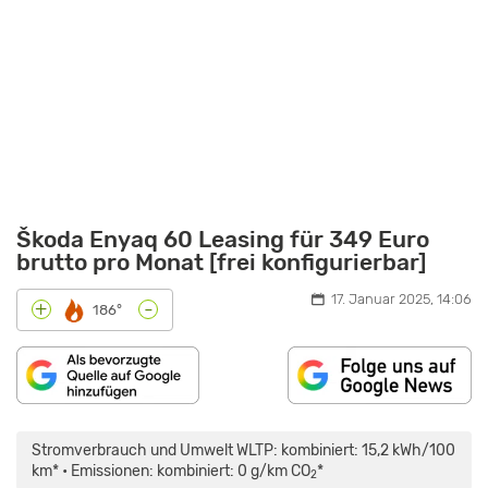
Škoda Enyaq 60 Leasing für 349 Euro
brutto pro Monat [frei konfigurierbar]
17. Januar 2025, 14:06
-
+
186°
„SKODA
ENYAQ
(2024)
Stromverbrauch und Umwelt WLTP: kombiniert: 15,2 kWh/100
|
MEHR
km* • Emissionen: kombiniert: 0 g/km CO
*
2
LEISTUNG