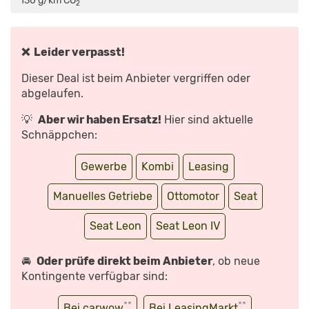
130 g/km CO
*
2
–
FAHRBERICHT
–
KOMBI
–
MOTOR
❌ Leider verpasst!
–
INFO“
VON
Dieser Deal ist beim Anbieter vergriffen oder
YOUTUBE
ANZEIGEN
abgelaufen.
💡
Aber wir haben Ersatz!
Hier sind aktuelle
Schnäppchen:
Gewerbe
Kombi
Leasing
Manuelles Getriebe
Ottomotor
Seat
Seat Leon
Seat Leon IV
🚘
Oder prüfe direkt beim Anbieter
, ob neue
Kontingente verfügbar sind:
**
**
Bei carwow
Bei LeasingMarkt