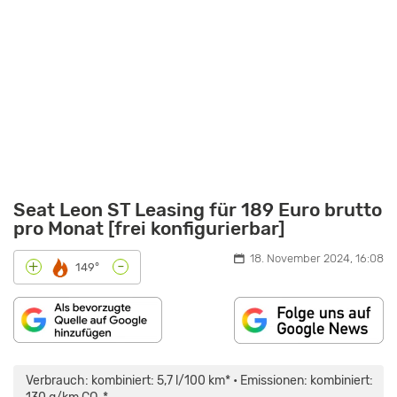
Seat Leon ST Leasing für 189 Euro brutto
pro Monat [frei konfigurierbar]
18. November 2024, 16:08
-
+
149°
„SEAT
LEON
ST
Verbrauch: kombiniert: 5,7 l/100 km* • Emissionen: kombiniert:
(2020):
TEST