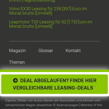
Volvo EX30 Leasing für 258 [397] Euro im
Monat brutto [Umwelt]
Leapmotor T03 Leasing für 62 [173] Euro im
Monat brutto [Umwelt]
Magazin
Glossar
Kontakt
Themen
DEAL ABGELAUFEN? FINDE HIER
VERGLEICHBARE LEASING-DEALS
**
Zapdos | Bilder von Autos dienen der Illustration und können vom
tatsächlichen Wagen abweichen
© Sparneuwagen | Member of the