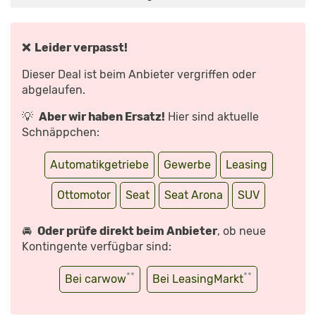
3
ZYLINDER
IM
SUV?
DIE
TESTER
❌ Leider verpasst!
|
AUTO
MOTOR
Dieser Deal ist beim Anbieter vergriffen oder
UND
SPORT“
abgelaufen.
VON
YOUTUBE
ANZEIGEN
💡
Aber wir haben Ersatz!
Hier sind aktuelle
Schnäppchen:
Automatikgetriebe
Gewerbe
Leasing
Ottomotor
Seat
Seat Arona
SUV
🚘
Oder prüfe direkt beim Anbieter
, ob neue
Kontingente verfügbar sind:
**
**
Bei carwow
Bei LeasingMarkt