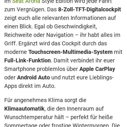
Im
Seat Arona
Style Edition wird jede Fahrt
zum Vergnügen. Das
8-Zoll-TFT-Digitalcockpit
zeigt euch alle relevanten Informationen auf
einen Blick. Egal ob Geschwindigkeit,
Reichweite oder Navigation – ihr habt alles im
Griff. Ergänzt wird das Cockpit durch das
moderne
Touchscreen-Multimedia-System
mit
Full-Link-Funktion
. Damit verbindet ihr euer
Smartphone problemlos über
Apple CarPlay
oder
Android Auto
und nutzt eure Lieblings-
Apps direkt im Auto.
Für angenehmes Klima sorgt die
Klimaautomatik
, die den Innenraum auf
Wunschtemperatur hält – perfekt für heiße
Sommertage oder frostige Wintermorgen. Die