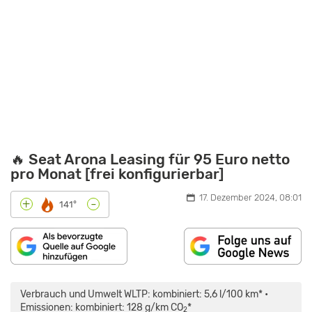
🔥 Seat Arona Leasing für 95 Euro netto
pro Monat [frei konfigurierbar]
17. Dezember 2024, 08:01
-
+
141°
„SEAT
ARONA
1.0
Verbrauch und Umwelt WLTP: kombiniert: 5,6 l/100 km* •
TSI:
REICHEN
Emissionen: kombiniert: 128 g/km CO
*
2