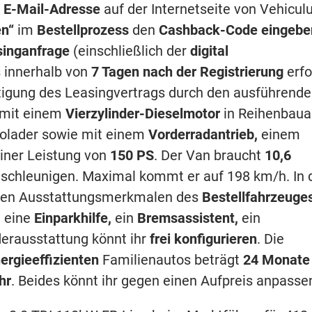
n E-Mail-Adresse
auf der Internetseite von Vehicu
en“
im
Bestellprozess
den
Cashback-Code eingebe
singanfrage
(einschließlich der
digital
 innerhalb von
7 Tagen
nach der Registrierung
erfo
tätigung des Leasingvertrags durch den ausführend
 mit einem
Vierzylinder-Dieselmotor
in Reihenbaua
bolader sowie mit einem
Vorderradantrieb,
einem
iner Leistung von
150 PS
. Der Van braucht
10,6
eschleunigen. Maximal kommt er auf 198 km/h. In 
 den Ausstattungsmerkmalen des
Bestellfahrzeuge
,
eine
Einparkhilfe,
ein
Bremsassistent,
ein
derausstattung könnt ihr
frei konfigurieren
. Die
ergieeffizienten
Familienautos beträgt
24 Monate
hr
. Beides könnt ihr gegen einen Aufpreis anpasse