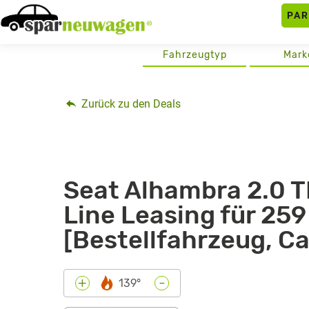
Skip
PA
to
content
Fahrzeugtyp
Mark
Zurück zu den Deals
Seat Alhambra 2.0 T
Line Leasing für 259
[Bestellfahrzeug, C
-
+
139°