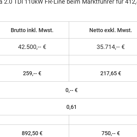
 2.0 TDI 110kW FR-Line beim Marktführer für 412
Brutto inkl. Mwst.
Netto exkl. Mwst.
42.500,-- €
35.714,-- €
259,-- €
217,65 €
0,-- €
0,61
892,50 €
750,-- €