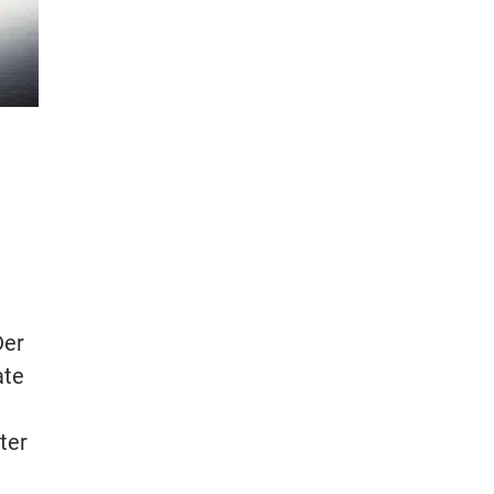
Der
ate
ter