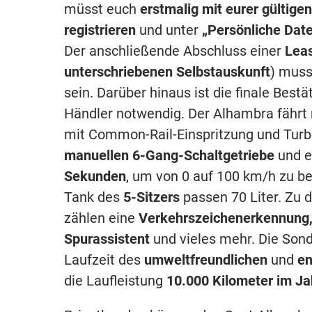
müsst euch
erstmalig mit eurer gültige
registrieren
und unter
„Persönliche Dat
Der anschließende Abschluss einer
Lea
unterschriebenen Selbstauskunft
) muss
sein. Darüber hinaus ist die finale Bes
Händler notwendig. Der Alhambra fährt
mit Common-Rail-Einspritzung und Tur
manuellen 6-Gang-Schaltgetriebe
und e
Sekunden
, um von 0 auf 100 km/h zu b
Tank des
5-Sitzers
passen 70 Liter. Zu
zählen eine
Verkehrszeichenerkennung
Spurassistent
und vieles mehr. Die Son
Laufzeit des
umweltfreundlichen
und
en
die Laufleistung
10.000 Kilometer im Ja