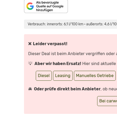
„SEAT
ALHAMBRA:
ALHAMBRA
Verbrauch: innerorts: 6,1 l/100 km • außerorts: 4,6 l/
IM
DAUERTEST“
VON
YOUTUBE
ANZEIGEN
❌ Leider verpasst!
Dieser Deal ist beim Anbieter vergriffen oder
💡
Aber wir haben Ersatz!
Hier sind aktuell
Diesel
Leasing
Manuelles Getriebe
🚘
Oder prüfe direkt beim Anbieter
, ob neu
Bei car