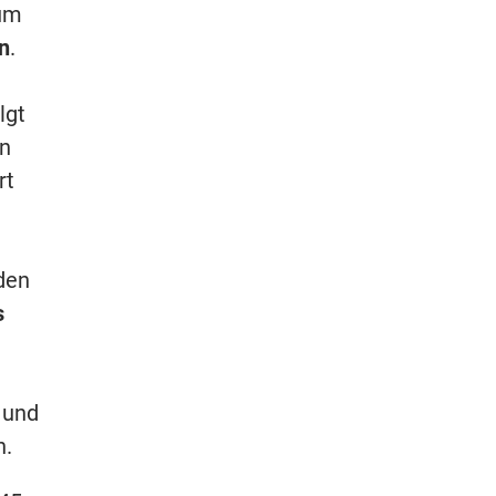
lum
n
.
lgt
en
rt
den
s
und
n.