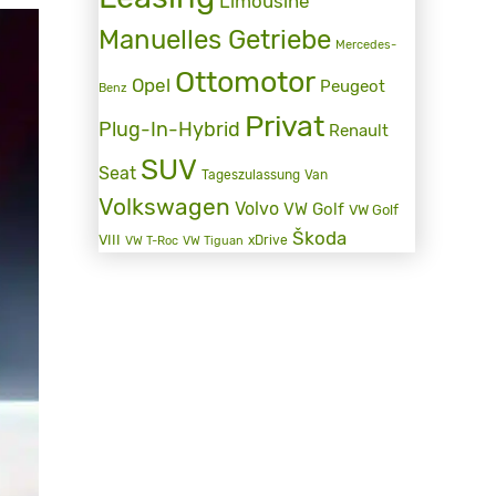
Limousine
Manuelles Getriebe
Mercedes-
Ottomotor
Opel
Peugeot
Benz
Privat
Plug-In-Hybrid
Renault
SUV
Seat
Tageszulassung
Van
Volkswagen
Volvo
VW Golf
VW Golf
Škoda
VIII
xDrive
VW T-Roc
VW Tiguan