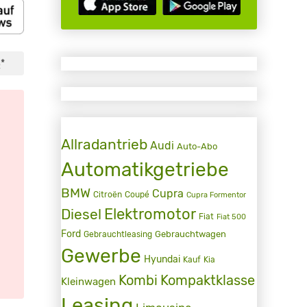
*
2
Allradantrieb
Audi
Auto-Abo
Automatikgetriebe
BMW
Cupra
Citroën
Coupé
Cupra Formentor
Elektromotor
Diesel
Fiat
Fiat 500
Ford
Gebrauchtwagen
Gebrauchtleasing
Gewerbe
Hyundai
Kauf
Kia
Kombi
Kompaktklasse
Kleinwagen
Leasing