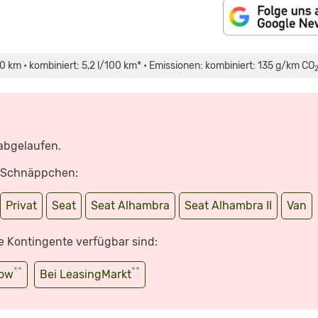
100 km • kombiniert: 5,2 l/100 km* • Emissionen: kombiniert: 135 g/km CO
 abgelaufen.
e Schnäppchen:
Privat
Seat
Seat Alhambra
Seat Alhambra II
Van
e Kontingente verfügbar sind:
**
**
wow
Bei LeasingMarkt