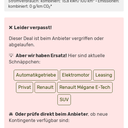
Stromverbrauch: kombiniert: 15,8 kWh/100 km* • Emissionen:
TECH
(2022)
kombiniert: 0 g/km CO
*
2
|
SO
FÄHRT
RENAULTS
ID.3-
GEGNER
❌ Leider verpasst!
|
ERSTE
FAHRT
Dieser Deal ist beim Anbieter vergriffen oder
MIT
DENNIS
abgelaufen.
PETERMANN“
VON
YOUTUBE
💡
Aber wir haben Ersatz!
Hier sind aktuelle
ANZEIGEN
Schnäppchen:
Automatikgetriebe
Elektromotor
Leasing
Privat
Renault
Renault Mégane E-Tech
SUV
🚘
Oder prüfe direkt beim Anbieter
, ob neue
Kontingente verfügbar sind: