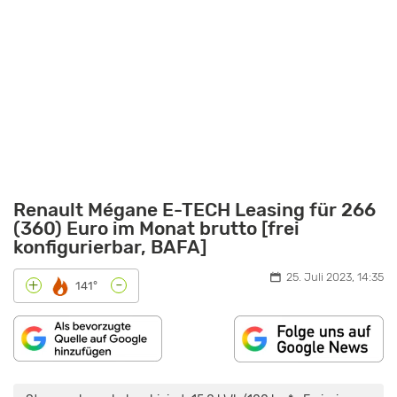
Renault Mégane E-TECH Leasing für 266
(360) Euro im Monat brutto [frei
konfigurierbar, BAFA]
25. Juli 2023, 14:35
-
+
141°
„RENAULT
MÉGANE
E-