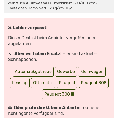
MAPS.GOOGLE.DE
(2021)
Verbrauch & Umwelt WLTP: kombiniert: 5,7 l/100 km* •
ANZEIGEN
|
NEUER
Emissionen: kombiniert: 128 g/km CO
*
2
308
IM
CONNECTIVITY-
CHECK
|
TEST
❌ Leider verpasst!
MIT
ANDREAS
HUBER“
Dieser Deal ist beim Anbieter vergriffen oder
VON
YOUTUBE
abgelaufen.
ANZEIGEN
💡
Aber wir haben Ersatz!
Hier sind aktuelle
Schnäppchen:
Automatikgetriebe
Gewerbe
Kleinwagen
Leasing
Ottomotor
Peugeot
Peugeot 308
Peugeot 308 III
🚘
Oder prüfe direkt beim Anbieter
, ob neue
Kontingente verfügbar sind: