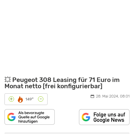
💥 Peugeot 308 Leasing für 71 Euro im
Monat netto [frei konfigurierbar]
28. Mai 2024, 08:01
-
+
149°
INHALT
„PEUGEOT
VON
308