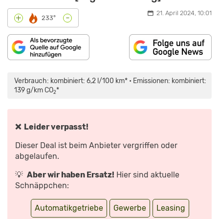
21. April 2024, 10:01
-
+
233°
„PEUGEOT
3008
(FACELIFT
Verbrauch: kombiniert: 6,2 l/100 km* • Emissionen: kombiniert:
2020):
DER
139 g/km CO
*
2
HÜBSCHERE
VW
TIGUAN?
–
FAHRBERICHT/REVIEW
|
❌ Leider verpasst!
AUTO
MOTOR
UND
Dieser Deal ist beim Anbieter vergriffen oder
SPORT“
VON
abgelaufen.
YOUTUBE
ANZEIGEN
💡
Aber wir haben Ersatz!
Hier sind aktuelle
Schnäppchen:
Automatikgetriebe
Gewerbe
Leasing