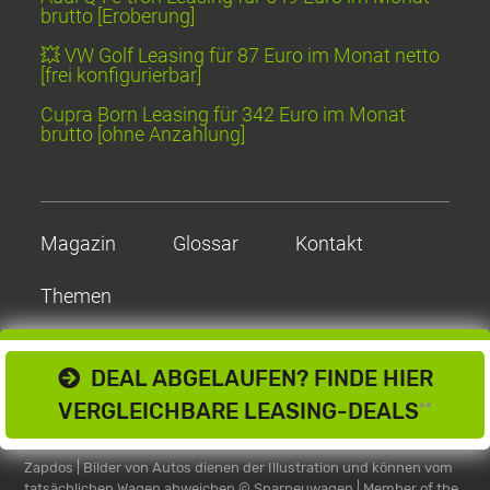
brutto [Eroberung]
💥 VW Golf Leasing für 87 Euro im Monat netto
[frei konfigurierbar]
Cupra Born Leasing für 342 Euro im Monat
brutto [ohne Anzahlung]
Magazin
Glossar
Kontakt
Themen
DEAL ABGELAUFEN? FINDE HIER
VERGLEICHBARE LEASING-DEALS
**
Zapdos | Bilder von Autos dienen der Illustration und können vom
tatsächlichen Wagen abweichen
© Sparneuwagen | Member of the