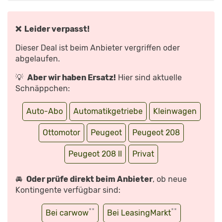
IST
DER
SCHÖNSTE
AUCH
DER
❌ Leider verpasst!
BESTE?
KLEINWAGEN-
EVERGREEN
Dieser Deal ist beim Anbieter vergriffen oder
IM
TEST“
abgelaufen.
VON
YOUTUBE
ANZEIGEN
💡
Aber wir haben Ersatz!
Hier sind aktuelle
Schnäppchen:
Auto-Abo
Automatikgetriebe
Kleinwagen
Ottomotor
Peugeot
Peugeot 208
Peugeot 208 II
Privat
🚘
Oder prüfe direkt beim Anbieter
, ob neue
Kontingente verfügbar sind:
**
**
Bei carwow
Bei LeasingMarkt