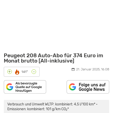
Peugeot 208 Auto-Abo für 374 Euro im
Monat brutto [All-inklusive]
21. Januar 2025, 16:08
-
+
141°
„PEUGEOT
208
GT
Verbrauch und Umwelt WLTP: kombiniert: 4,5 l/100 km* •
PURETECH
130
Emissionen: kombiniert: 101 g/km CO
*
2
–