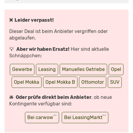
PREIS,
TECHNISCHE
DATEN,
SOUND
–
1.2
❌ Leider verpasst!
TURBO
IM
CHECK
Dieser Deal ist beim Anbieter vergriffen oder
I
MOTORVISION
abgelaufen.
DE“
VON
YOUTUBE
💡
Aber wir haben Ersatz!
Hier sind aktuelle
ANZEIGEN
Schnäppchen:
Gewerbe
Leasing
Manuelles Getriebe
Opel
Opel Mokka
Opel Mokka B
Ottomotor
SUV
🚘
Oder prüfe direkt beim Anbieter
, ob neue
Kontingente verfügbar sind:
**
**
Bei carwow
Bei LeasingMarkt