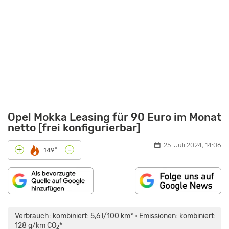
Opel Mokka Leasing für 90 Euro im Monat
netto [frei konfigurierbar]
25. Juli 2024, 14:06
-
+
149°
„OPEL
MOKKA
2021
Verbrauch: kombiniert: 5,6 l/100 km* • Emissionen: kombiniert:
KAUFEN?
|
128 g/km CO
*
2