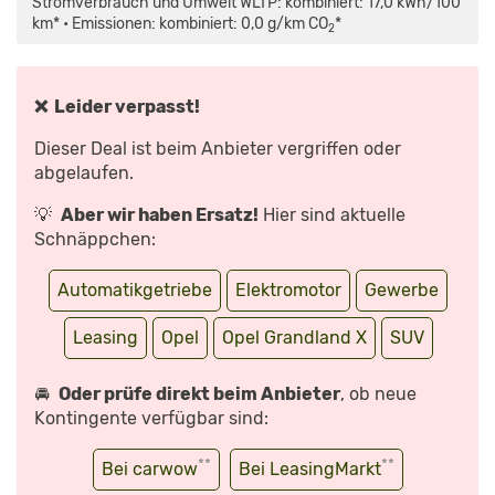
Stromverbrauch und Umwelt WLTP: kombiniert: 17,0 kWh/100
7
FAKTEN
km* • Emissionen: kombiniert: 0,0 g/km CO
*
2
ZUM
NEUEN
OPEL
GRANDLAND
|
AUTO
❌ Leider verpasst!
MOTOR
UND
SPORT“
Dieser Deal ist beim Anbieter vergriffen oder
VON
YOUTUBE
abgelaufen.
ANZEIGEN
💡
Aber wir haben Ersatz!
Hier sind aktuelle
Schnäppchen:
Automatikgetriebe
Elektromotor
Gewerbe
Leasing
Opel
Opel Grandland X
SUV
🚘
Oder prüfe direkt beim Anbieter
, ob neue
Kontingente verfügbar sind:
**
**
Bei carwow
Bei LeasingMarkt