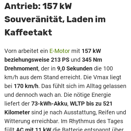
Antrieb: 157 kW
Souveränität, Laden im
Kaffeetakt
Vorn arbeitet ein
E-Motor
mit
157 kW
beziehungsweise 213 PS
und
345 Nm
Drehmoment
, der in
9,0 Sekunden
die 100
km/h aus dem Stand erreicht. Die Vmax liegt
bei
170 km/h
. Das fühlt sich im Alltag gelassen
und dennoch wach an. Die nötige Energie
liefert der
73-kWh-Akku
,
WLTP bis zu 521
Kilometer
sind je nach Ausstattung, Reifen und
Witterung erreichbar. Im Rhythmus des Tages
füllt
AC mit 11 kW
die Batterie entspannt über