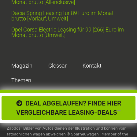
Monat brutto [All-inclusive]
Dacia Spring Leasing für 89 Euro im Monat
brutto [Vorlauf, Umwelt]
Opel Corsa Electric Leasing für 99 [266] Euro im
Monat brutto [Umwelt]
Magazin
Glossar
Kontakt
Themen
DEAL ABGELAUFEN? FINDE HIER
VERGLEICHBARE LEASING-DEALS
**
Zapdos | Bilder von Autos dienen der Illustration und können vom
tatsächlichen Wagen abweichen
© Sparneuwagen | Member of the