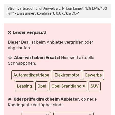
„OPTIK,
TECHNIK,
PREISE:
Stromverbrauch und Umwelt WLTP: kombiniert: 17,8 kWh/100
7
FAKTEN
km* • Emissionen: kombiniert: 0,0 g/km CO
*
2
ZUM
NEUEN
OPEL
GRANDLAND
|
AUTO
❌ Leider verpasst!
MOTOR
UND
SPORT“
Dieser Deal ist beim Anbieter vergriffen oder
VON
YOUTUBE
abgelaufen.
ANZEIGEN
💡
Aber wir haben Ersatz!
Hier sind aktuelle
Schnäppchen:
Automatikgetriebe
Elektromotor
Gewerbe
Leasing
Opel
Opel Grandland X
SUV
🚘
Oder prüfe direkt beim Anbieter
, ob neue
Kontingente verfügbar sind: