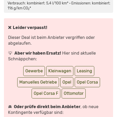
MAPS.GOOGLE.DE
1.2
Verbrauch: kombiniert: 5,4 l/100 km* • Emissionen: kombiniert:
ANZEIGEN
DI
TURBO:
116 g/km CO
*
2
WAS
KANN
DER
PEUGEOT
IM
OPEL-
❌ Leider verpasst!
KLEID?
–
TEST/REVIEW
Dieser Deal ist beim Anbieter vergriffen oder
|
AUTO
abgelaufen.
MOTOR
UND
SPORT“
💡
Aber wir haben Ersatz!
Hier sind aktuelle
VON
YOUTUBE
Schnäppchen:
ANZEIGEN
Gewerbe
Kleinwagen
Leasing
Manuelles Getriebe
Opel
Opel Corsa
Opel Corsa F
Ottomotor
🚘
Oder prüfe direkt beim Anbieter
, ob neue
Kontingente verfügbar sind: