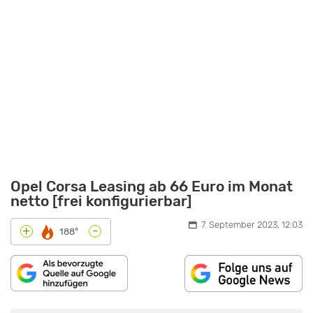
Opel Corsa Leasing ab 66 Euro im Monat
netto [frei konfigurierbar]
7. September 2023, 12:03
-
+
188°
INHALT
„OPEL
VON
CORSA