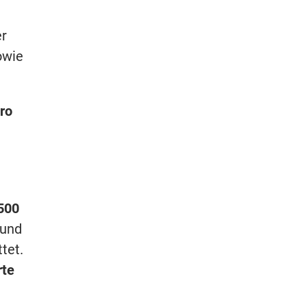
er
owie
ro
500
 und
tet.
rte