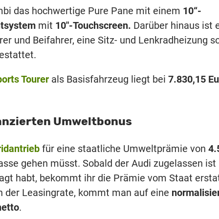
ombi das hochwertige Pure Pane mit einem
10“-
ntsystem
mit
10″-Touchscreen.
Darüber hinaus ist 
rer und Beifahrer, eine Sitz- und Lenkradheizung s
stattet.
ports Tourer
als Basisfahrzeug liegt bei
7.830,15 Eu
nanzierten Umweltbonus
idantrieb
für eine staatliche Umweltprämie von
4.
orkasse gehen müsst. Sobald der Audi zugelassen ist
gt habt, bekommt ihr die Prämie vom Staat erstat
n der Leasingrate, kommt man auf eine
normalisie
netto
.