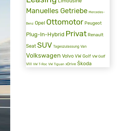
Limousine
Manuelles Getriebe
Mercedes-
Ottomotor
Opel
Peugeot
Benz
Privat
Plug-In-Hybrid
Renault
SUV
Seat
Tageszulassung
Van
Volkswagen
Volvo
VW Golf
VW Golf
Škoda
VIII
xDrive
VW T-Roc
VW Tiguan