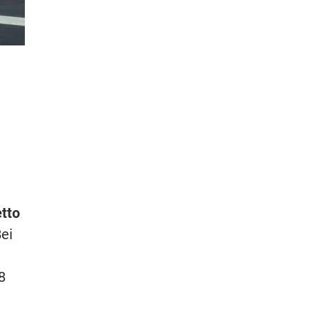
tto
ei
8