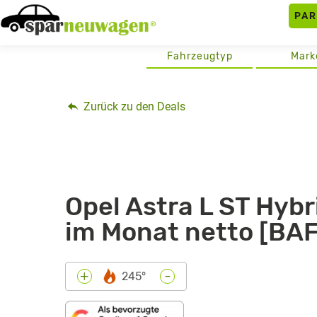
Skip
PA
to
content
Fahrzeugtyp
Mark
Zurück zu den Deals
Opel Astra L ST Hybr
im Monat netto [BAF
-
+
245°