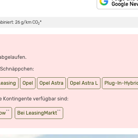
mbiniert: 26 g/km CO
*
2
 abgelaufen.
e Schnäppchen:
Leasing
Opel
Opel Astra
Opel Astra L
Plug-In-Hybri
e Kontingente verfügbar sind:
**
**
wow
Bei LeasingMarkt