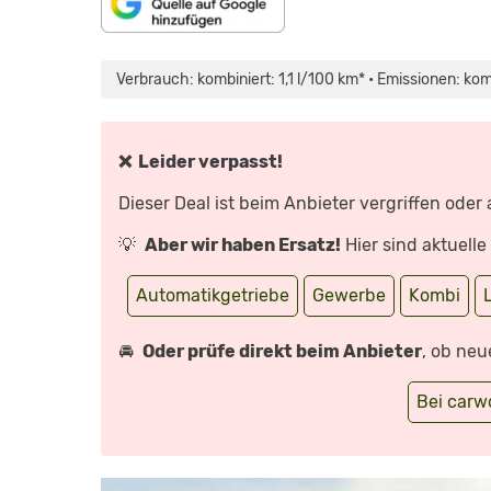
INHALT
„OPEL
VON
ASTRA
MAPS.GOOGLE.DE
SPORTS
Verbrauch: kombiniert: 1,1 l/100 km* • Emissionen: ko
ANZEIGEN
TOURER
(2021)
|
SO
KOMMT
DER
❌ Leider verpasst!
NEUE
ASTRA
ALS
Dieser Deal ist beim Anbieter vergriffen oder
KOMBI
|
NEUVORSTELLUNG“
💡
Aber wir haben Ersatz!
Hier sind aktuell
VON
YOUTUBE
ANZEIGEN
Automatikgetriebe
Gewerbe
Kombi
🚘
Oder prüfe direkt beim Anbieter
, ob neu
Bei car