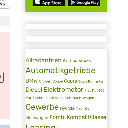
Allradantrieb
Audi
Auto-Abo
Automatikgetriebe
d
BMW
Cupra
Citroën
Coupé
Cupra Formentor
Elektromotor
Diesel
Fiat
Fiat 500
Ford
Gebrauchtwagen
Gebrauchtleasing
Gewerbe
Hyundai
Kauf
Kia
Kombi
Kompaktklasse
Kleinwagen
Leasing