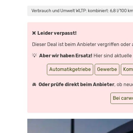
„DER
VERGESSENE
UNTER
Verbrauch und Umwelt WLTP: kombiniert: 6,8 l/100 km
DEN
KOMBIS?:
WAS
KANN
DER
MAZDA
❌ Leider verpasst!
6
KOMBI
ALLES?
Dieser Deal ist beim Anbieter vergriffen oder
–
REVIEW,
FAHRBERICHT,
💡
Aber wir haben Ersatz!
Hier sind aktuell
TEST“
VON
YOUTUBE
ANZEIGEN
Automatikgetriebe
Gewerbe
Kom
🚘
Oder prüfe direkt beim Anbieter
, ob neu
Bei car