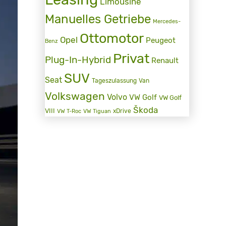
Limousine
Manuelles Getriebe
Mercedes-
Ottomotor
Opel
Peugeot
Benz
Privat
Plug-In-Hybrid
Renault
SUV
Seat
Tageszulassung
Van
Volkswagen
Volvo
VW Golf
VW Golf
Škoda
VIII
xDrive
VW T-Roc
VW Tiguan