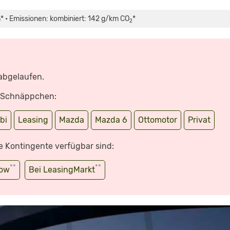
* • Emissionen: kombiniert: 142 g/km CO
*
2
 abgelaufen.
e Schnäppchen:
bi
Leasing
Mazda
Mazda 6
Ottomotor
Privat
e Kontingente verfügbar sind:
**
**
wow
Bei LeasingMarkt