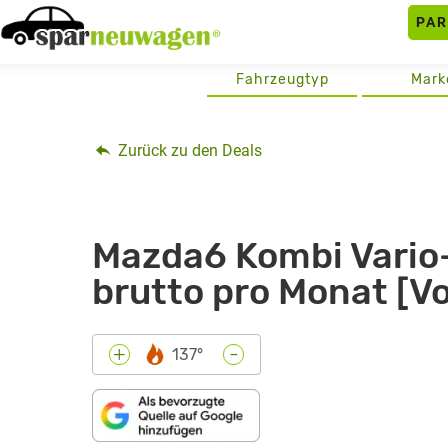
Skip
PA
to
content
Fahrzeugtyp
Mark
Zurück zu den Deals
Mazda6 Kombi Vario-
brutto pro Monat [V
-
+
137°