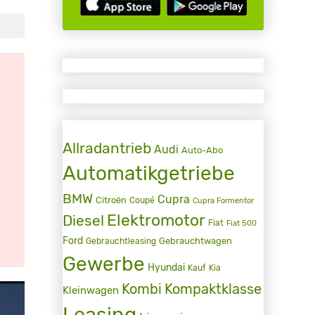
Allradantrieb
Audi
Auto-Abo
Automatikgetriebe
BMW
Cupra
Citroën
Coupé
Cupra Formentor
Elektromotor
Diesel
Fiat
Fiat 500
Ford
Gebrauchtwagen
Gebrauchtleasing
Gewerbe
Hyundai
Kauf
Kia
Kombi
Kompaktklasse
Kleinwagen
Leasing