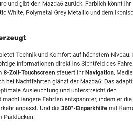
ro und gibt den Mazda6 zurück. Farblich könnt ihr
ctic White, Polymetal Grey Metallic und dem ikonis
berzeugt
bietet Technik und Komfort auf höchstem Niveau.
ichtige Informationen direkt ins Sichtfeld des Fahre
em
8-Zoll-Touchscreen
steuert ihr
Navigation
, Medi
uch bei Nachtfahrten glänzt der Mazda6: Das adapt
optimale Ausleuchtung und unterstreicht den
t
macht längere Fahrten entspannter, indem er die
rkehr anpasst. Und die
360°-Einparkhilfe
mit Kam
en Parklücken.