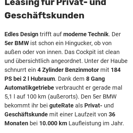
Leasing für Privat- und
Geschäftskunden
Edles Design
trifft auf
moderne Technik
. Der
5er BMW
ist schon ein Hingucker, ob von
außen oder von innen. Das Cockpit ist clean
und übersichtlich angeordnet. Unter der Haube
schnurrt ein
4 Zylinder Benzinmotor
mit
184
PS bei 2 l Hubraum
. Dank dem
8 Gang
Automatikgetriebe
verbraucht er gerade mal
5,1 l auf 100 km (außerorts). Den 5er BMW
bekommt ihr bei
guteRate
als
Privat-
und
Geschäftskunde
mit einer Laufzeit von
36
Monaten
bei
10.000 km
Laufleistung im Jahr.