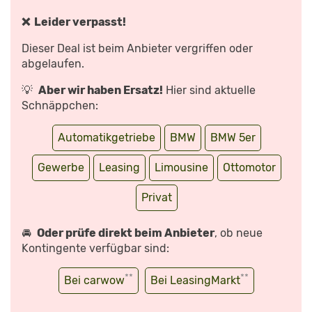
–
LUXUS
IN
❌ Leider verpasst!
DER
OBERKLASSE
(2017)“
Dieser Deal ist beim Anbieter vergriffen oder
VON
YOUTUBE
abgelaufen.
ANZEIGEN
💡
Aber wir haben Ersatz!
Hier sind aktuelle
Schnäppchen:
Automatikgetriebe
BMW
BMW 5er
Gewerbe
Leasing
Limousine
Ottomotor
Privat
🚘
Oder prüfe direkt beim Anbieter
, ob neue
Kontingente verfügbar sind:
**
**
Bei carwow
Bei LeasingMarkt