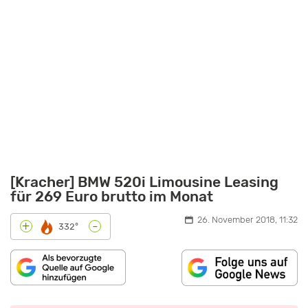
[Kracher] BMW 520i Limousine Leasing
für 269 Euro brutto im Monat
26. November 2018, 11:32
-
+
332°
„BMW
5ER