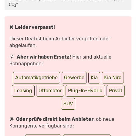
SO
CO
*
SITZT
2
ES
SICH
IM
NEUEN
KIA
❌ Leider verpasst!
NIRO
EV
|
Dieser Deal ist beim Anbieter vergriffen oder
SITZPROBE
MIT
abgelaufen.
PETER
FISCHER“
VON
💡
Aber wir haben Ersatz!
Hier sind aktuelle
YOUTUBE
ANZEIGEN
Schnäppchen:
Automatikgetriebe
Gewerbe
Kia
Kia Niro
Leasing
Ottomotor
Plug-In-Hybrid
Privat
SUV
🚘
Oder prüfe direkt beim Anbieter
, ob neue
Kontingente verfügbar sind: