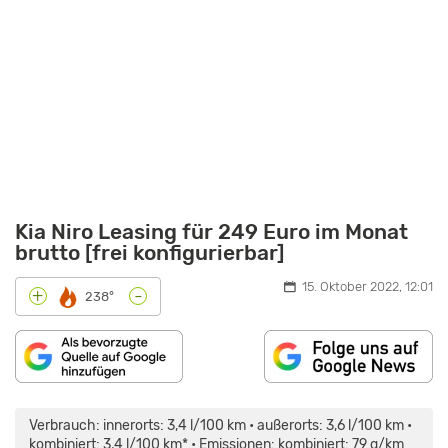
Kia Niro Leasing für 249 Euro im Monat
brutto [frei konfigurierbar]
15. Oktober 2022, 12:01
-
+
238°
„KIA
NIRO
EV
Verbrauch: innerorts: 3,4 l/100 km • außerorts: 3,6 l/100 km •
(2022)
|
kombiniert: 3,4 l/100 km* • Emissionen: kombiniert: 79 g/km