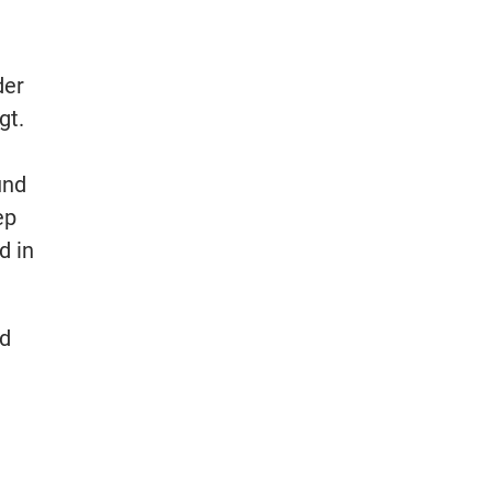
er
gt.
nd
ep
d in
nd