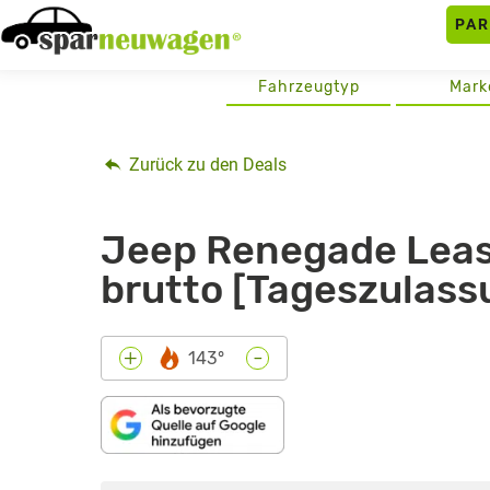
Skip
PA
to
content
Fahrzeugtyp
Mark
Zurück zu den Deals
Jeep Renegade Leasi
brutto [Tageszulass
-
+
143°
„JEEP
RENEGADE