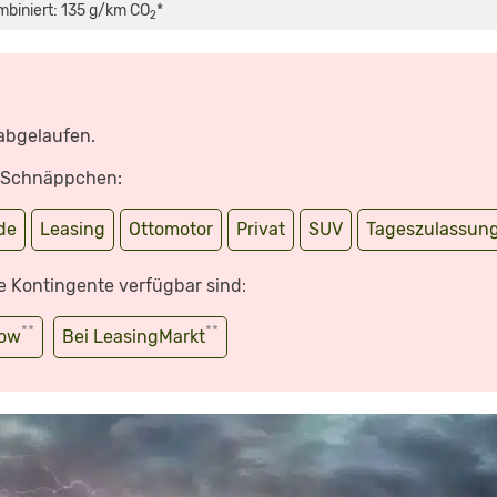
mbiniert: 135 g/km CO
*
2
 abgelaufen.
e Schnäppchen:
de
Leasing
Ottomotor
Privat
SUV
Tageszulassun
e Kontingente verfügbar sind:
**
**
wow
Bei LeasingMarkt