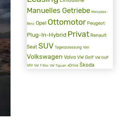
Manuelles Getriebe
Mercedes-
Ottomotor
Opel
Peugeot
Benz
Privat
Plug-In-Hybrid
Renault
SUV
Seat
Tageszulassung
Van
Volkswagen
Volvo
VW Golf
VW Golf
Škoda
VIII
xDrive
VW T-Roc
VW Tiguan