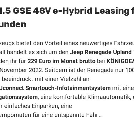
.5 GSE 48V e-Hybrid Leasing 
kunden
eugs bietet den Vorteil eines neuwertiges Fahrze
all handelt es sich um den
Jeep Renegade Upland 
 den ihr für
229 Euro im Monat brutto
bei
KÖNIGDE
m November 2022. Seitdem ist der Renegade nur 10
e
beeindruckt mit einer Vielzahl an
Uconnect
Smartouch-Infotainmentsystem
mit ein
gationssystem
, eine komfortable Klimaautomatik, 
 einfaches Einparken, eine
empomaten für eine entspannte Fahrt.