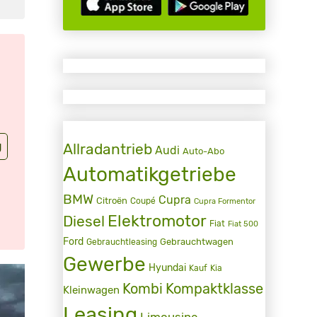
g
Allradantrieb
Audi
Auto-Abo
Automatikgetriebe
BMW
Cupra
Citroën
Coupé
Cupra Formentor
Elektromotor
Diesel
Fiat
Fiat 500
Ford
Gebrauchtwagen
Gebrauchtleasing
Gewerbe
Hyundai
Kauf
Kia
Kombi
Kompaktklasse
Kleinwagen
Leasing
Limousine