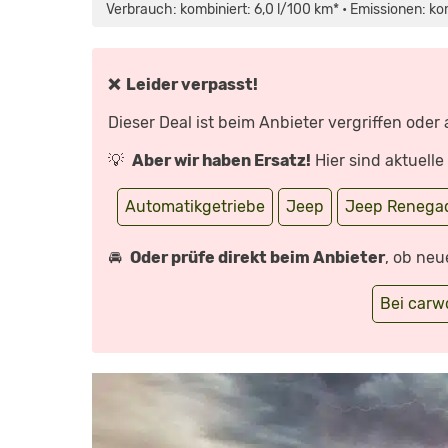
4XE
Verbrauch: kombiniert: 6,0 l/100 km* • Emissionen: ko
PLUGIN-
HYBRID
–
EIN
JEEP
FÜR
❌ Leider verpasst!
ALLE
FÄLLE?
REVIEW/FAHRBERICHT
Dieser Deal ist beim Anbieter vergriffen oder
|
AUTO
MOTOR
💡
Aber wir haben Ersatz!
Hier sind aktuell
UND
SPORT“
VON
YOUTUBE
Automatikgetriebe
Jeep
Jeep Renega
ANZEIGEN
🚘
Oder prüfe direkt beim Anbieter
, ob neu
Bei car