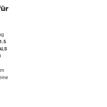
für
ug
1.5
ALS
0
em
eine