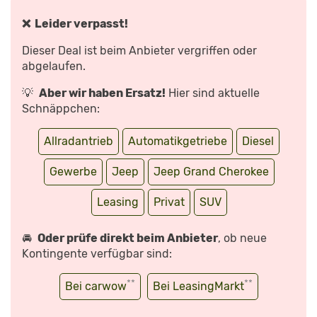
MAPS.GOOGLE.DE
EIN
ANZEIGEN
SUV!
|
❌ Leider verpasst!
JEEP
GRAND
CHEROKEE
Dieser Deal ist beim Anbieter vergriffen oder
V6
|
abgelaufen.
DIE
AMATEURTESTER
|
💡
Aber wir haben Ersatz!
Hier sind aktuelle
2018“
VON
Schnäppchen:
YOUTUBE
ANZEIGEN
Allradantrieb
Automatikgetriebe
Diesel
Gewerbe
Jeep
Jeep Grand Cherokee
Leasing
Privat
SUV
🚘
Oder prüfe direkt beim Anbieter
, ob neue
Kontingente verfügbar sind:
**
**
Bei carwow
Bei LeasingMarkt