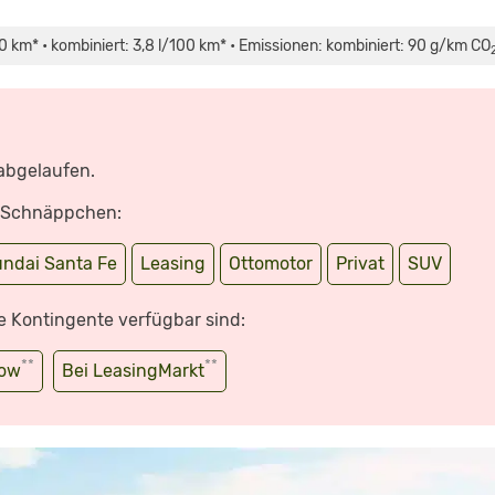
km* • kombiniert: 3,8 l/100 km* • Emissionen: kombiniert: 90 g/km CO
 abgelaufen.
e Schnäppchen:
ndai Santa Fe
Leasing
Ottomotor
Privat
SUV
e Kontingente verfügbar sind:
**
**
wow
Bei LeasingMarkt