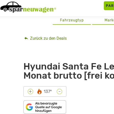
Skip
PA
to
content
Fahrzeugtyp
Mark
Zurück zu den Deals
Hyundai Santa Fe Le
Monat brutto [frei k
-
+
137°