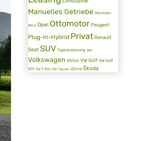
Limousine
Manuelles Getriebe
Mercedes-
Ottomotor
Opel
Peugeot
Benz
Privat
Plug-In-Hybrid
Renault
SUV
Seat
Tageszulassung
Van
Volkswagen
Volvo
VW Golf
VW Golf
Škoda
VIII
xDrive
VW T-Roc
VW Tiguan