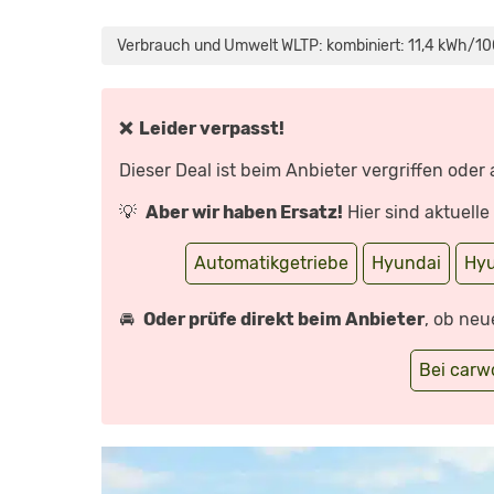
„HYUNDAI
SANTA
FE
Verbrauch und Umwelt WLTP: kombiniert: 11,4 kWh/100 
(2024)
|
EIN
SUV
FÜR
PAMPA
❌ Leider verpasst!
UND
PAMPERS
|
Dieser Deal ist beim Anbieter vergriffen oder
ERSTER
CHECK
MIT
💡
Aber wir haben Ersatz!
Hier sind aktuell
THOMAS
GEIGER“
VON
YOUTUBE
Automatikgetriebe
Hyundai
Hyu
ANZEIGEN
🚘
Oder prüfe direkt beim Anbieter
, ob neu
Bei car