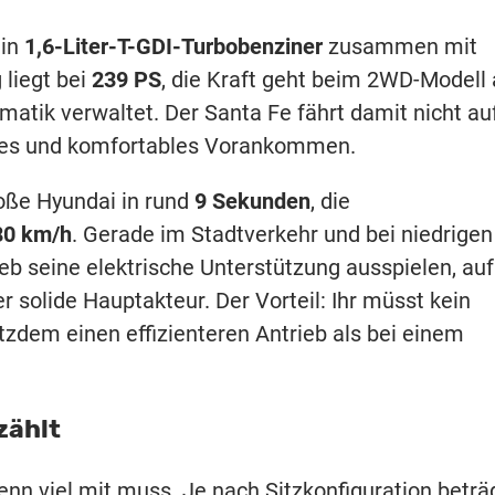
ein
1,6-Liter-T-GDI-Turbobenziner
zusammen mit
 liegt bei
239 PS
, die Kraft geht beim 2WD-Modell
matik verwaltet. Der Santa Fe fährt damit nicht au
ises und komfortables Vorankommen.
oße Hyundai in rund
9 Sekunden
, die
80 km/h
. Gerade im Stadtverkehr und bei niedrigen
b seine elektrische Unterstützung ausspielen, auf
r solide Hauptakteur. Der Vorteil: Ihr müsst kein
zdem einen effizienteren Antrieb als bei einem
 zählt
enn viel mit muss. Je nach Sitzkonfiguration beträ