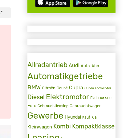
*
2
Allradantrieb
Audi
Auto-Abo
Automatikgetriebe
BMW
Cupra
Citroën
Coupé
Cupra Formentor
Elektromotor
Diesel
Fiat
Fiat 500
Ford
Gebrauchtwagen
Gebrauchtleasing
Gewerbe
Hyundai
Kauf
Kia
Kombi
Kompaktklasse
Kleinwagen
Leasing