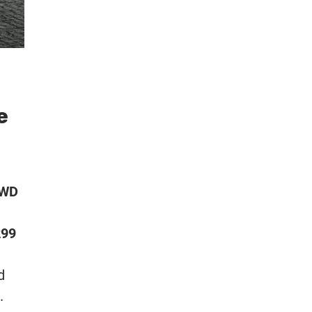
e
2WD
299
d
.