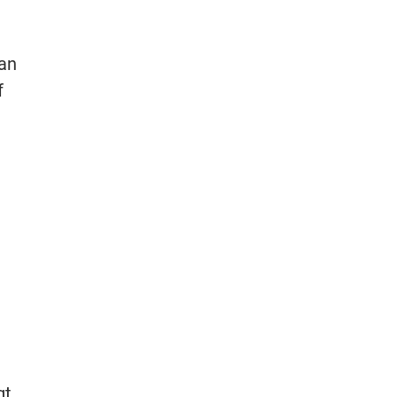
 an
f
gt