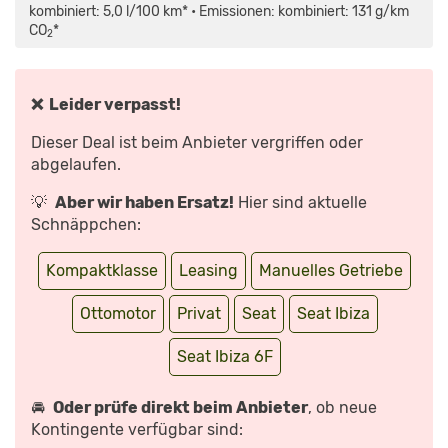
TSI
kombiniert: 5,0 l/100 km* • Emissionen: kombiniert: 131 g/km
(115
CO
*
PS)
2
FAHRBERICHT
/
ERSTER
KLEINWAGEN
AUF
❌ Leider verpasst!
MQB-
A0
PLATTFORM
Dieser Deal ist beim Anbieter vergriffen oder
–
AUTOPHORIE“
abgelaufen.
VON
YOUTUBE
ANZEIGEN
💡
Aber wir haben Ersatz!
Hier sind aktuelle
Schnäppchen:
Kompaktklasse
Leasing
Manuelles Getriebe
Ottomotor
Privat
Seat
Seat Ibiza
Seat Ibiza 6F
🚘
Oder prüfe direkt beim Anbieter
, ob neue
Kontingente verfügbar sind: