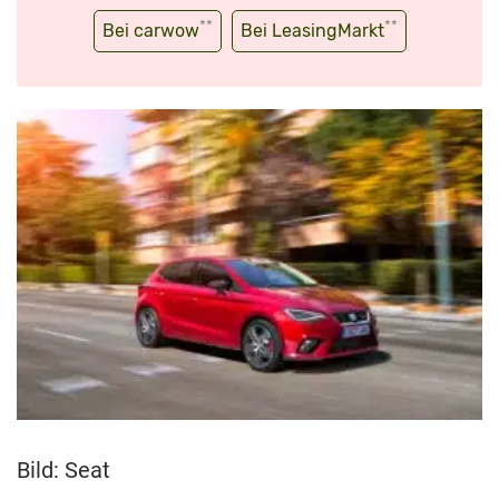
**
**
Bei carwow
Bei LeasingMarkt
Bild: Seat