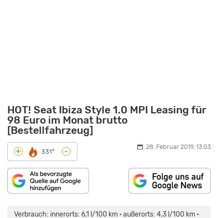
HOT! Seat Ibiza Style 1.0 MPI Leasing für
98 Euro im Monat brutto
[Bestellfahrzeug]
28. Februar 2019, 13:03
-
+
331°
„2017
SEAT
IBIZA
Verbrauch: innerorts: 6,1 l/100 km • außerorts: 4,3 l/100 km •
1.0