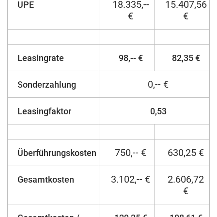
18.335,--
15.407,56
UPE
€
€
Leasingrate
98,-- €
82,35 €
0,-- €
Sonderzahlung
Leasingfaktor
0,53
750,-- €
630,25 €
Überführungskosten
3.102,-- €
2.606,72
Gesamtkosten
€