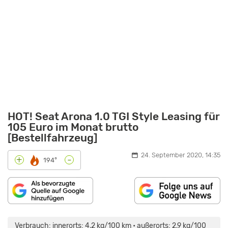
HOT! Seat Arona 1.0 TGI Style Leasing für
105 Euro im Monat brutto
[Bestellfahrzeug]
24. September 2020, 14:35
-
+
194°
„SEAT
ARONA
TGI
Verbrauch: innerorts: 4,2 kg/100 km • außerorts: 2,9 kg/100
IM