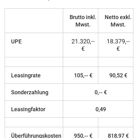
Brutto inkl.
Netto exkl.
Mwst.
Mwst.
21.320,--
18.379,--
UPE
€
€
Leasingrate
105,-- €
90,52 €
Sonderzahlung
0,-- €
Leasingfaktor
0,49
Überführungskosten
950,-- €
818,97 €