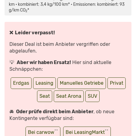
TEST:
km • kombiniert: 3,4 kg/100 km* • Emissionen: kombiniert: 93
ICH
g/km CO
*
WILL
2
SPASS, I
CH G
EB E
RDGAS |
D
❌ Leider verpasst!
ER S
PIEGEL“ V
ON Y
Dieser Deal ist beim Anbieter vergriffen oder
OUTUBE A
NZEIGEN
abgelaufen.
💡
Aber wir haben Ersatz!
Hier sind aktuelle
Schnäppchen:
Erdgas
Leasing
Manuelles Getriebe
Privat
Seat
Seat Arona
SUV
🚘
Oder prüfe direkt beim Anbieter
, ob neue
Kontingente verfügbar sind:
**
**
Bei carwow
Bei LeasingMarkt