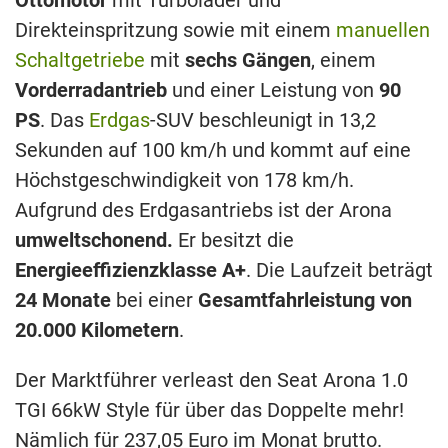
Ottomotor
mit Turbolader und
Direkteinspritzung sowie mit einem
manuellen
Schaltgetriebe
mit
sechs Gängen
, einem
Vorderradantrieb
und einer Leistung von
90
PS
. Das
Erdgas
-SUV beschleunigt in 13,2
Sekunden auf 100 km/h und kommt auf eine
Höchstgeschwindigkeit von 178 km/h.
Aufgrund des Erdgasantriebs ist der Arona
umweltschonend.
Er besitzt die
Energieeffizienz­klasse A+
. Die Laufzeit beträgt
24 Monate
bei einer
Gesamtfahrleistung von
20.000 Kilometern
.
Der Marktführer verleast den Seat Arona 1.0
TGI 66kW Style für über das Doppelte mehr!
Nämlich für 237,05 Euro im Monat brutto.