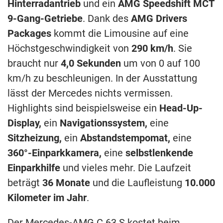
Hinterradantrieb
und ein
AMG Speedshift MCT
9-Gang-Getriebe
. Dank des
AMG Drivers
Packages
kommt die Limousine auf eine
Höchstgeschwindigkeit von
290 km/h
. Sie
braucht nur
4,0 Sekunden
um von 0 auf 100
km/h zu beschleunigen. In der Ausstattung
lässt der Mercedes nichts vermissen.
Highlights sind beispielsweise ein
Head-Up-
Display,
ein
Navigationssystem,
eine
Sitzheizung,
ein
Abstandstempomat,
eine
360°-Einparkkamera,
eine
selbstlenkende
Einparkhilfe
und vieles mehr. Die Laufzeit
beträgt
36 Monate
und die Laufleistung
10.000
Kilometer im Jahr
.
Der Mercedes-AMG C 63 S kostet beim