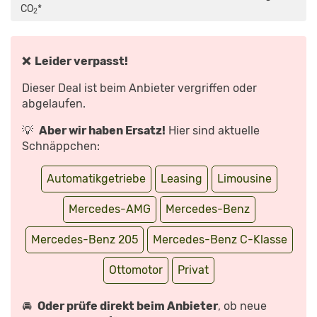
S
CO
*
LIMOUSINE
2
FAHRBERICHT
/
VOM
CITY-
DRIVE
❌ Leider verpasst!
BIS
ZUR
RENNSTRECKE
Dieser Deal ist beim Anbieter vergriffen oder
–
AUTOPHORIE“
abgelaufen.
VON
YOUTUBE
ANZEIGEN
💡
Aber wir haben Ersatz!
Hier sind aktuelle
Schnäppchen:
Automatikgetriebe
Leasing
Limousine
Mercedes-AMG
Mercedes-Benz
Mercedes-Benz 205
Mercedes-Benz C-Klasse
Ottomotor
Privat
🚘
Oder prüfe direkt beim Anbieter
, ob neue