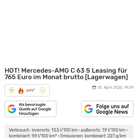
HOT! Mercedes-AMG C 63 S Leasing für
765 Euro im Monat brutto [Lagerwagen]
10. April 2020, 19:09
-
+
699°
„2018
MERCEDES-
AMG
Verbrauch: innerorts: 13,5 l/100 km • außerorts: 7,9 l/100 km •
C
63
kombiniert: 9,9 l/100 km* • Emissionen: kombiniert: 227 g/km