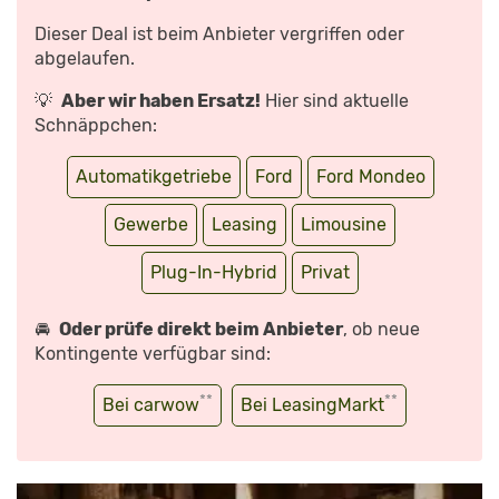
ANZEIGEN
Dieser Deal ist beim Anbieter vergriffen oder
abgelaufen.
💡
Aber wir haben Ersatz!
Hier sind aktuelle
Schnäppchen:
Automatikgetriebe
Ford
Ford Mondeo
Gewerbe
Leasing
Limousine
Plug-In-Hybrid
Privat
🚘
Oder prüfe direkt beim Anbieter
, ob neue
Kontingente verfügbar sind:
**
**
Bei carwow
Bei LeasingMarkt