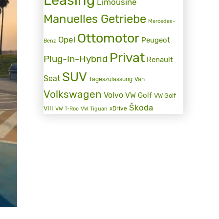
Limousine
Manuelles Getriebe
Mercedes-
Ottomotor
Opel
Peugeot
Benz
Privat
Plug-In-Hybrid
Renault
SUV
Seat
Tageszulassung
Van
Volkswagen
Volvo
VW Golf
VW Golf
Škoda
VIII
xDrive
VW T-Roc
VW Tiguan