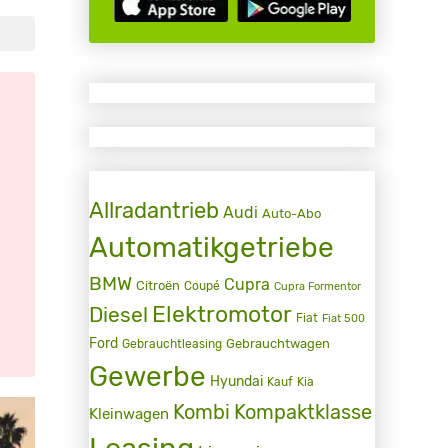
Allradantrieb
Audi
Auto-Abo
Automatikgetriebe
BMW
Cupra
Citroën
Coupé
Cupra Formentor
Elektromotor
Diesel
Fiat
Fiat 500
Ford
Gebrauchtwagen
Gebrauchtleasing
Gewerbe
Hyundai
Kauf
Kia
Kombi
Kompaktklasse
Kleinwagen
Leasing