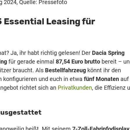
g 2024, Quelle: Pressefoto
5 Essential Leasing für
at? Ja, ihr habt richtig gelesen! Der
Dacia Spring
ing
für gerade einmal
87,54 Euro brutto
bereit – u
itzer braucht. Als
Bestellfahrzeug
könnt ihr den
konfigurieren und euch in etwa
fünf Monaten
auf
ngebot richtet sich an
Privatkunden
, die Effizienz 
ausgestattet
 langweilig heißt. Mit seinem
7-Zoll-Fahrinfodisplay