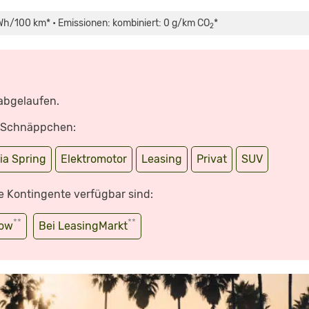
Wh/100 km* • Emissionen: kombiniert: 0 g/km CO
*
2
 abgelaufen.
e Schnäppchen:
ia Spring
Elektromotor
Leasing
Privat
SUV
e Kontingente verfügbar sind:
**
**
wow
Bei LeasingMarkt