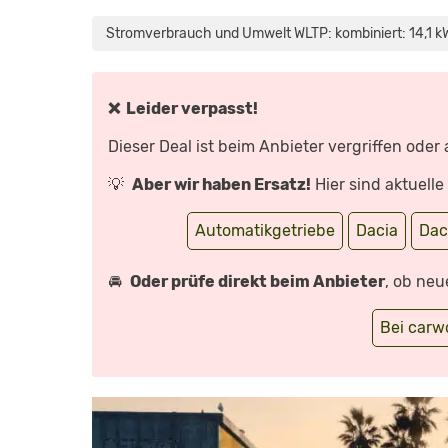
„DACIA
SPRING:
ER
Stromverbrauch und Umwelt WLTP: kombiniert: 14,1 k
KOSTET
MAXIMAL
19.900
EURO!
–
VORFAHRT
❌ Leider verpasst!
(REVIEW)
|
AUTO
Dieser Deal ist beim Anbieter vergriffen oder
MOTOR
UND
SPORT“
💡
Aber wir haben Ersatz!
Hier sind aktuell
VON
YOUTUBE
ANZEIGEN
Automatikgetriebe
Dacia
Dac
🚘
Oder prüfe direkt beim Anbieter
, ob neu
Bei car