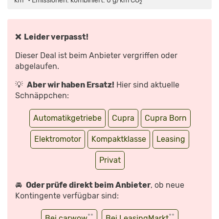
km* • Emissionen: kombiniert: 0 g/km CO
*
2
SPORTLICHE
ELEKTRO-
SPANIER?
–
REVIEW
I
❌ Leider verpasst!
AUTO
MOTOR
UND
Dieser Deal ist beim Anbieter vergriffen oder
SPORT“
VON
abgelaufen.
YOUTUBE
ANZEIGEN
💡
Aber wir haben Ersatz!
Hier sind aktuelle
Schnäppchen:
Automatikgetriebe
Cupra
Cupra Born
Elektromotor
Kompaktklasse
Leasing
Privat
🚘
Oder prüfe direkt beim Anbieter
, ob neue
Kontingente verfügbar sind:
**
**
Bei carwow
Bei LeasingMarkt