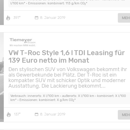
l/100 km* • Emissionen: kombiniert: 113 g/km CO
*
2
397°
8. Januar 2019
MEH
VW T-Roc Style 1,6 l TDI Leasing für
139 Euro netto im Monat
Den stylischen SUV von Volkswagen bekommt ihr
als Gewerbekunde bei Plätz. Der T-Roc ist ein
kompakter SUV mit schicker Optik und moderner
Ausstattung. Die Lackierung bekommt...
Verbrauch: innerorts: X l/100 km • außerorts: X l/100 km • kombiniert: X l/100
km* • Emissionen: kombiniert: X g/km CO
*
2
137°
8. Januar 2019
MEH