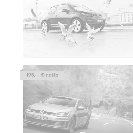
195,-- € netto