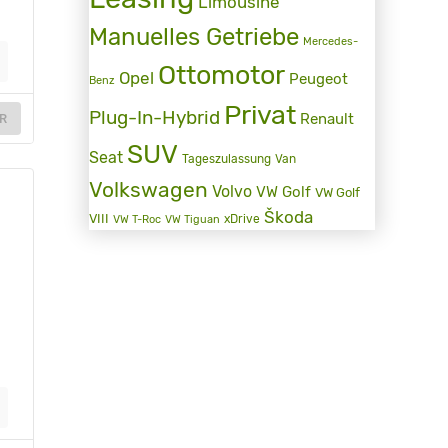
Limousine
Manuelles Getriebe
Mercedes-
Ottomotor
Opel
Peugeot
Benz
Privat
Plug-In-Hybrid
Renault
R
SUV
Seat
Tageszulassung
Van
Volkswagen
Volvo
VW Golf
VW Golf
Škoda
VIII
xDrive
VW T-Roc
VW Tiguan