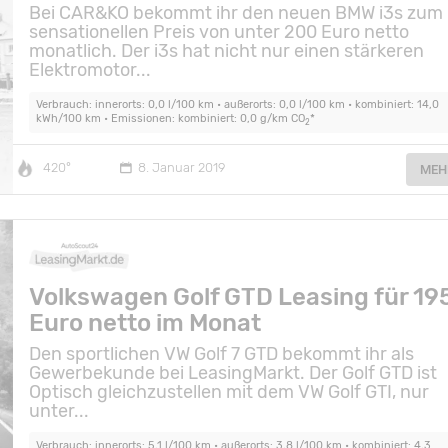
Bei CAR&KO bekommt ihr den neuen BMW i3s zum
sensationellen Preis von unter 200 Euro netto
monatlich. Der i3s hat nicht nur einen stärkeren
Elektromotor...
Verbrauch: innerorts: 0,0 l/100 km • außerorts: 0,0 l/100 km • kombiniert: 14,0
kWh/100 km • Emissionen: kombiniert: 0,0 g/km CO
*
2
420°
8. Januar 2019
MEH
Volkswagen Golf GTD Leasing für 19
Euro netto im Monat
Den sportlichen VW Golf 7 GTD bekommt ihr als
Gewerbekunde bei LeasingMarkt. Der Golf GTD ist
Optisch gleichzustellen mit dem VW Golf GTI, nur
unter...
Verbrauch: innerorts: 5,1 l/100 km • außerorts: 3,8 l/100 km • kombiniert: 4,3