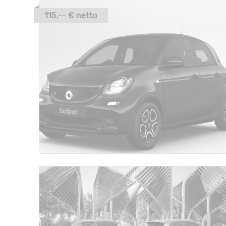
115,-- € netto