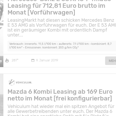
Leasing für 712,81 Euro brutto im
Monat [Vorführwagen]
LeasingMarkt hat diesen schicken Mercedes Benz
E 53 AMG als Vorführwagen für euch. Der E 53 AM
ist ein geräumiger Kombi mit ordentlich Dampf
unter...
Verbrauch: innerorts: 11,5 l/100 km • außerorts: 7,1 l/100 km • kombiniert: 8,7
l/100 km* • Emissionen: kombiniert: 203 g/km CO
*
2
287°
9. Januar 2019
MEH
Mazda 6 Kombi Leasing ab 169 Euro
netto im Monat [frei konfigurierbar]
Vehiculum hat wieder mal ein spitzen Angebot für
alle Gewerbetreibenden unter euch. Der Mazda 6