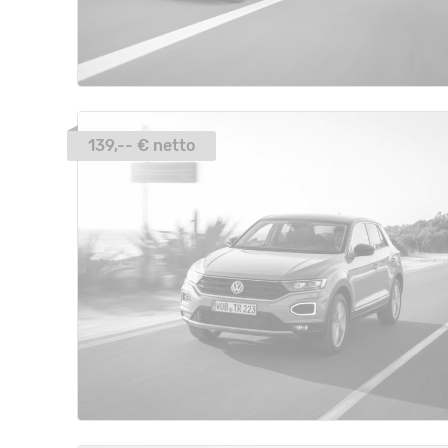
139,-- € netto