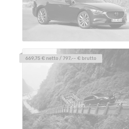
669,75 € netto / 797,-- € brutto