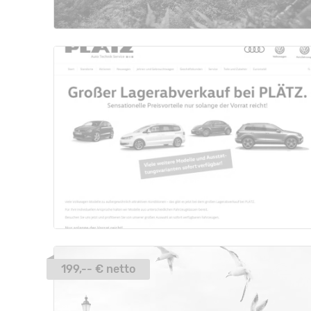
199,-- € netto