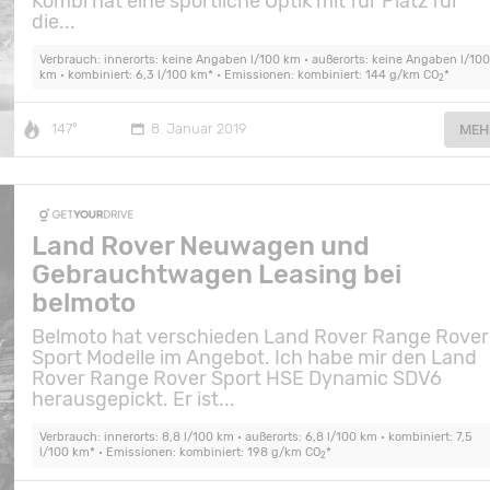
Kombi hat eine sportliche Optik mit für Platz für
die...
Verbrauch: innerorts: keine Angaben l/100 km • außerorts: keine Angaben l/100
km • kombiniert: 6,3 l/100 km* • Emissionen: kombiniert: 144 g/km CO
*
2
147°
8. Januar 2019
MEH
Land Rover Neuwagen und
Gebrauchtwagen Leasing bei
belmoto
Belmoto hat verschieden Land Rover Range Rover
Sport Modelle im Angebot. Ich habe mir den Land
Rover Range Rover Sport HSE Dynamic SDV6
herausgepickt. Er ist...
Verbrauch: innerorts: 8,8 l/100 km • außerorts: 6,8 l/100 km • kombiniert: 7,5
l/100 km* • Emissionen: kombiniert: 198 g/km CO
*
2