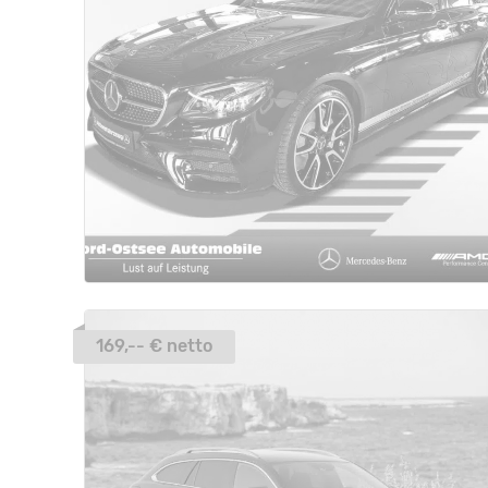
169,-- € netto