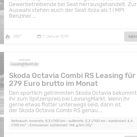
Gewerbetreibende bei Seat herrausgehandelt. Zur
Auswahl stehen euch der Seat Ibiza als 1 l MPI
Benziner...
280°
7. Januar 2019
MEH
Skoda Octavia Combi RS Leasing für
279 Euro brutto im Monat
Den sportlich getrimmten Skoda Octavia bekommt
ihr zum Spitzenpreis bei LeasingMarkt. Wenn ihr
gerne etwas flotter unterwegs seid, dann ist
der Skoda Octavia Combi RS genau...
Verbrauch: innerorts: 8,3 l/100 km • außerorts: 5,3 l/100 km • kombiniert: 6,4
l/100 km* • Emissionen: kombiniert: 146 g/km CO
*
2