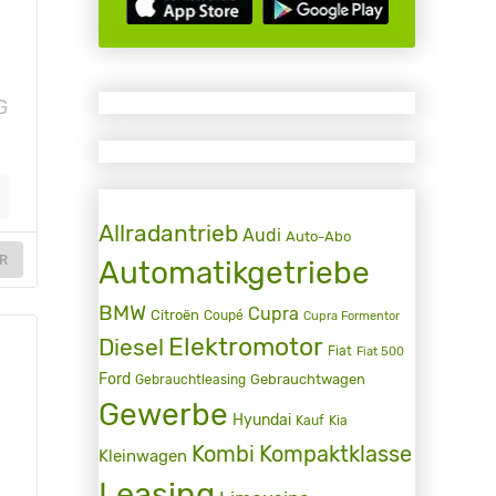
G
Allradantrieb
Audi
Auto-Abo
R
Automatikgetriebe
BMW
Cupra
Citroën
Coupé
Cupra Formentor
Elektromotor
Diesel
Fiat
Fiat 500
Ford
Gebrauchtwagen
Gebrauchtleasing
Gewerbe
Hyundai
Kauf
Kia
Kombi
Kompaktklasse
Kleinwagen
Leasing