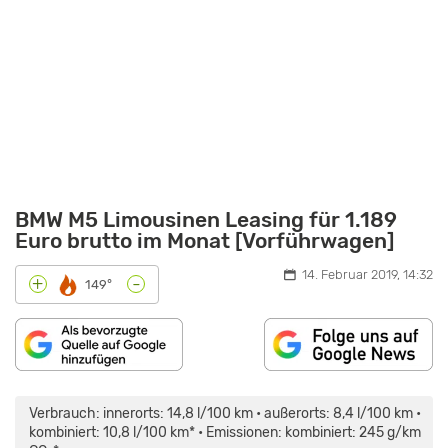
BMW M5 Limousinen Leasing für 1.189
Euro brutto im Monat [Vorführwagen]
14. Februar 2019, 14:32
-
+
149°
„BMW
M5
(2018):
Verbrauch: innerorts: 14,8 l/100 km • außerorts: 8,4 l/100 km •
NOCH
IMMER
kombiniert: 10,8 l/100 km* • Emissionen: kombiniert: 245 g/km
EIN