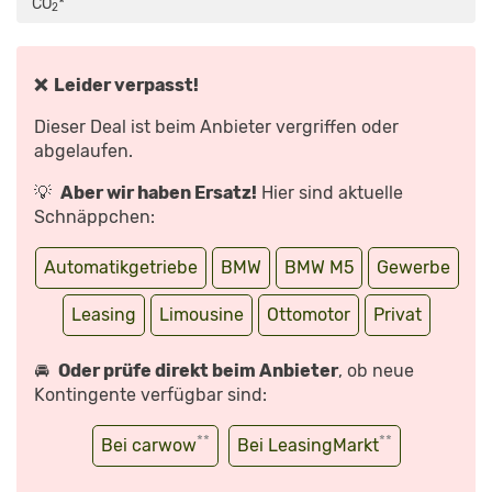
CO
*
DRIFTER?
2
–
VORFAHRT
(FAHRBERICHT)|
AUTO
MOTOR
❌ Leider verpasst!
UND
SPORT“
VON
Dieser Deal ist beim Anbieter vergriffen oder
YOUTUBE
ANZEIGEN
abgelaufen.
💡
Aber wir haben Ersatz!
Hier sind aktuelle
Schnäppchen:
Automatikgetriebe
BMW
BMW M5
Gewerbe
Leasing
Limousine
Ottomotor
Privat
🚘
Oder prüfe direkt beim Anbieter
, ob neue
Kontingente verfügbar sind:
**
**
Bei carwow
Bei LeasingMarkt