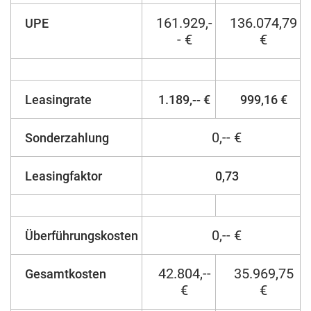
161.929,-
136.074,79
UPE
- €
€
Leasingrate
1.189,-- €
999,16 €
0,-- €
Sonderzahlung
Leasingfaktor
0,73
0,-- €
Überführungskosten
42.804,--
35.969,75
Gesamtkosten
€
€