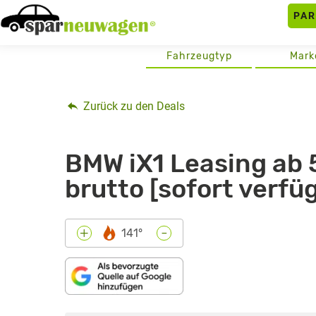
Skip
PA
to
content
Fahrzeugtyp
Mark
Zurück zu den Deals
BMW iX1 Leasing ab 
brutto [sofort verfü
-
+
141°
„BMW
IX1