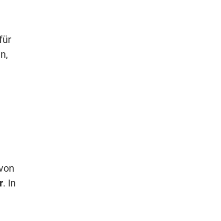
für
n,
 von
r
. In