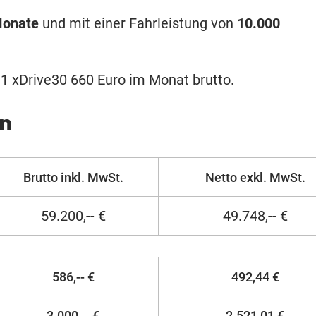
Monate
und mit einer Fahrleistung von
10.000
X1 xDrive30 660 Euro im Monat brutto.
en
Brutto inkl. MwSt.
Netto exkl. MwSt.
59.200,-- €
49.748,-- €
586,-- €
492,44 €
3.000,-- €
2.521,01 €