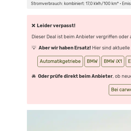
(2022)
Stromverbrauch: kombiniert: 17,0 kWh/100 km* • Emis
|
NEUER
BMW
X1:
SO
FÄHRT
❌ Leider verpasst!
DIE
ELEKTRO-
VERSION
Dieser Deal ist beim Anbieter vergriffen oder
|
MIT
DENNIS
💡
Aber wir haben Ersatz!
Hier sind aktuell
PETERMANN“
VON
YOUTUBE
ANZEIGEN
Automatikgetriebe
BMW
BMW iX1
E
🚘
Oder prüfe direkt beim Anbieter
, ob neu
Bei car