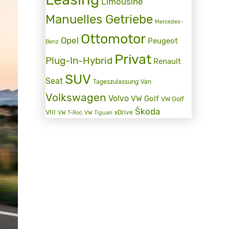
Limousine
Manuelles Getriebe
Mercedes-
Ottomotor
Opel
Peugeot
Benz
Privat
Plug-In-Hybrid
Renault
SUV
Seat
Tageszulassung
Van
Volkswagen
Volvo
VW Golf
VW Golf
Škoda
VIII
xDrive
VW T-Roc
VW Tiguan