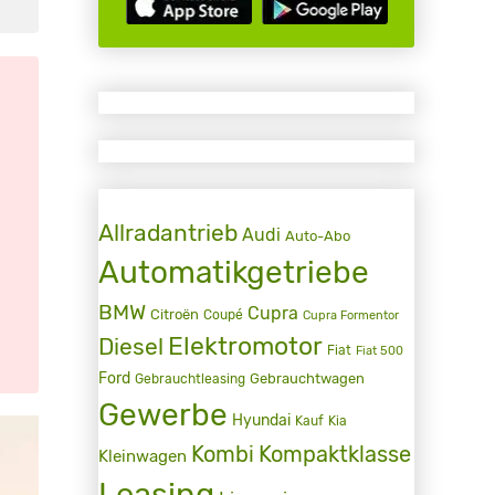
Allradantrieb
Audi
Auto-Abo
Automatikgetriebe
BMW
Cupra
Citroën
Coupé
Cupra Formentor
Elektromotor
Diesel
Fiat
Fiat 500
Ford
Gebrauchtwagen
Gebrauchtleasing
Gewerbe
Hyundai
Kauf
Kia
Kombi
Kompaktklasse
Kleinwagen
Leasing