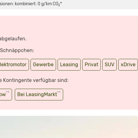
sionen: kombiniert: 0 g/km CO
*
2
 abgelaufen.
e Schnäppchen:
lektromotor
Gewerbe
Leasing
Privat
SUV
xDrive
e Kontingente verfügbar sind:
**
**
wow
Bei LeasingMarkt