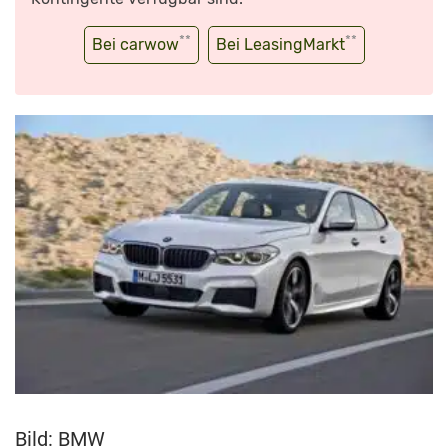
**
**
Bei carwow
Bei LeasingMarkt
Bild: BMW