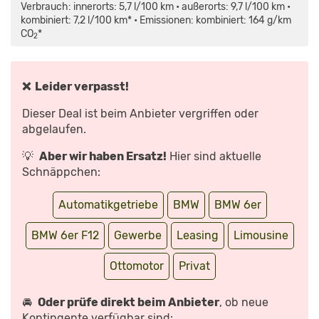
6ER
Verbrauch: innerorts: 5,7 l/100 km • außerorts: 9,7 l/100 km •
GRAN
TURISMO
kombiniert: 7,2 l/100 km* • Emissionen: kombiniert: 164 g/km
(G32):
CO
*
BMW
2
640I
XDRIVE
TEST
/
REVIEW
❌ Leider verpasst!
(ENGLISH
SUBTITLES)
–
Dieser Deal ist beim Anbieter vergriffen oder
AUTOPHORIE“
VON
abgelaufen.
YOUTUBE
ANZEIGEN
💡
Aber wir haben Ersatz!
Hier sind aktuelle
Schnäppchen:
Automatikgetriebe
BMW
BMW 6er
BMW 6er F12
Gewerbe
Leasing
Limousine
Ottomotor
Privat
🚘
Oder prüfe direkt beim Anbieter
, ob neue
Kontingente verfügbar sind: