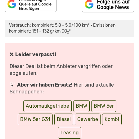
„BMW
530D
TOURING:
Verbrauch: kombiniert: 5,8 - 5,0/100 km* • Emissionen:
POWER,
ALLRAD,
kombiniert: 151 - 132 g/km CO
*
2
PLATZ!
WOZU
EIN
SUV
KAUFEN?
–
❌ Leider verpasst!
TEST
|
AUTO
Dieser Deal ist beim Anbieter vergriffen oder
MOTOR
UND
abgelaufen.
SPORT“
VON
YOUTUBE
💡
Aber wir haben Ersatz!
Hier sind aktuelle
ANZEIGEN
Schnäppchen:
Automatikgetriebe
BMW
BMW 5er
BMW 5er G31
Diesel
Gewerbe
Kombi
Leasing