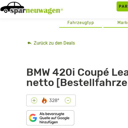
Skip
PA
to
content
Fahrzeugtyp
Mark
Zurück zu den Deals
BMW 420i Coupé Leas
netto [Bestellfahrz
-
+
328°