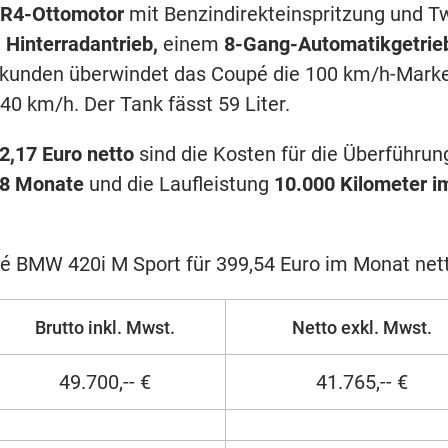
R4-Ottomotor
mit Benzindirekteinspritzung und T
m
Hinterradantrieb,
einem
8-Gang-Automatik­getrie
Sekunden überwindet das Coupé die 100 km/h-Marke
0 km/h. Der Tank fässt 59 Liter.
2,17 Euro netto
sind die Kosten für die Überführun
8 Monate
und die Laufleistung
10.000 Kilometer i
é BMW 420i M Sport für 399,54 Euro im Monat net
Brutto inkl. Mwst.
Netto exkl. Mwst.
49.700,-- €
41.765,-- €