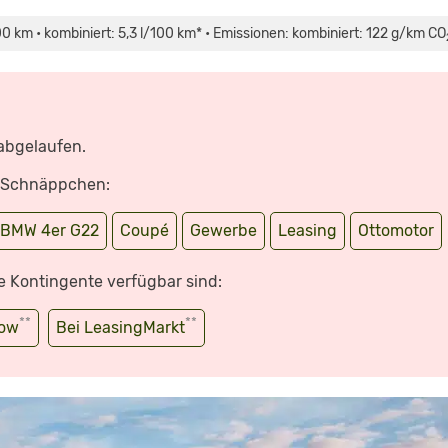
100 km • kombiniert: 5,3 l/100 km* • Emissionen: kombiniert: 122 g/km CO
 abgelaufen.
e Schnäppchen:
BMW 4er G22
Coupé
Gewerbe
Leasing
Ottomotor
e Kontingente verfügbar sind:
**
**
wow
Bei LeasingMarkt