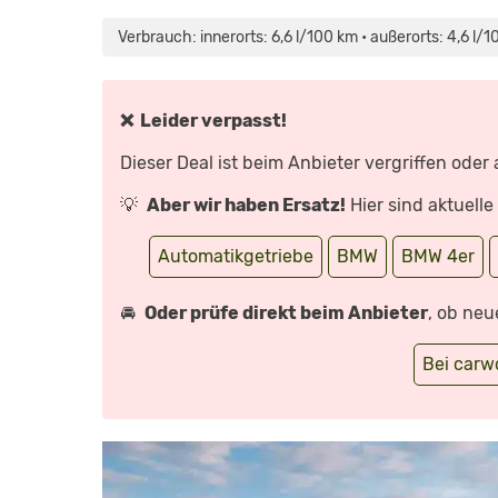
„BMW
4ER
COUPÉ
Verbrauch: innerorts: 6,6 l/100 km • außerorts: 4,6 l/
(G22):
SCHICKES
COUPÉ
ODER
NIERENVERSAGEN?
–
❌ Leider verpasst!
VORFAHRT
(REVIEW)
|AUTO
Dieser Deal ist beim Anbieter vergriffen oder
MOTOR
UND
SPORT“
💡
Aber wir haben Ersatz!
Hier sind aktuell
VON
YOUTUBE
ANZEIGEN
Automatikgetriebe
BMW
BMW 4er
🚘
Oder prüfe direkt beim Anbieter
, ob neu
Bei car