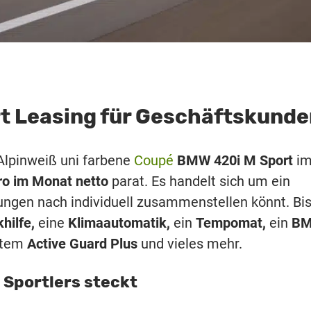
t Leasing für Geschäftskunde
Alpinweiß uni farbene
Coupé
BMW 420i M Sport
i
ro im Monat netto
parat. Es handelt sich um ein
ungen nach individuell zusammenstellen könnt. Bi
hilfe,
eine
Klimaautomatik,
ein
Tempomat,
ein
B
ystem
Active Guard Plus
und vieles mehr.
 Sportlers steckt