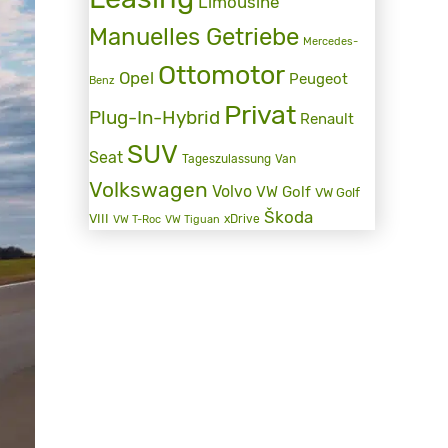
Limousine
Manuelles Getriebe
Mercedes-
Ottomotor
Opel
Peugeot
Benz
Privat
Plug-In-Hybrid
Renault
SUV
Seat
Tageszulassung
Van
Volkswagen
Volvo
VW Golf
VW Golf
Škoda
VIII
xDrive
VW T-Roc
VW Tiguan