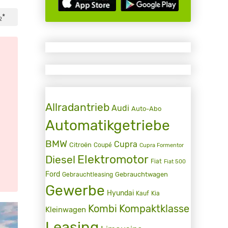
*
2
Allradantrieb
Audi
Auto-Abo
Automatikgetriebe
BMW
Cupra
Citroën
Coupé
Cupra Formentor
Elektromotor
Diesel
Fiat
Fiat 500
Ford
Gebrauchtwagen
Gebrauchtleasing
Gewerbe
Hyundai
Kauf
Kia
Kombi
Kompaktklasse
Kleinwagen
Leasing