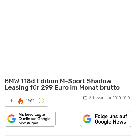
BMW 118d Edition M-Sport Shadow
Leasing für 299 Euro im Monat brutto
2. November 2018, 10:01
-
+
196°
INHALT
„EINSTIEG:
VON
BMW