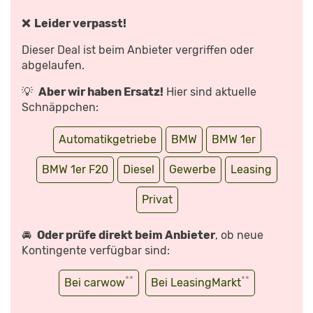
MAPS.GOOGLE.DE
118D
ANZEIGEN
|
MOTOR
❌ Leider verpasst!
MOBIL“
VON
YOUTUBE
Dieser Deal ist beim Anbieter vergriffen oder
ANZEIGEN
abgelaufen.
💡
Aber wir haben Ersatz!
Hier sind aktuelle
Schnäppchen:
Automatikgetriebe
BMW
BMW 1er
BMW 1er F20
Diesel
Gewerbe
Leasing
Privat
🚘
Oder prüfe direkt beim Anbieter
, ob neue
Kontingente verfügbar sind:
**
**
Bei carwow
Bei LeasingMarkt