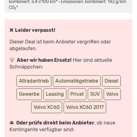
Q5
kombiniert: 5,4 l/100 km* • Emissionen: kombiniert: 142 g/km
UND
CO
*
MERCEDES
2
GLC
(2017)
–
SCHWEDEN-
SUV
❌ Leider verpasst!
STELLT
SICH
KONKURRENZ“
Dieser Deal ist beim Anbieter vergriffen oder
VON
YOUTUBE
abgelaufen.
ANZEIGEN
💡
Aber wir haben Ersatz!
Hier sind aktuelle
Schnäppchen:
Allradantrieb
Automatikgetriebe
Diesel
Gewerbe
Leasing
Privat
SUV
Volvo
Volvo XC60
Volvo XC60 2017
🚘
Oder prüfe direkt beim Anbieter
, ob neue
Kontingente verfügbar sind: