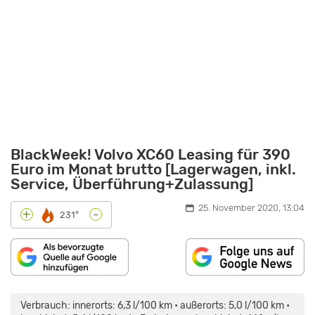
BlackWeek! Volvo XC60 Leasing für 390
Euro im Monat brutto [Lagerwagen, inkl.
Service, Überführung+Zulassung]
25. November 2020, 13:04
-
+
231°
„VOLVO
XC60
GEGEN
Verbrauch: innerorts: 6,3 l/100 km • außerorts: 5,0 l/100 km •
AUDI