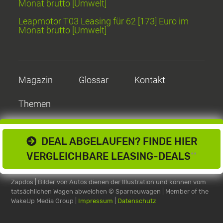
Monat brutto [Umwelt]
Leapmotor T03 Leasing für 62 [173] Euro im
Monat brutto [Umwelt]
Magazin
Glossar
Kontakt
Themen
DEAL ABGELAUFEN? FINDE HIER
VERGLEICHBARE LEASING-DEALS
**
Zapdos | Bilder von Autos dienen der Illustration und können vom
tatsächlichen Wagen abweichen
© Sparneuwagen | Member of the
WakeUp Media Group |
Impressum
|
Datenschutz