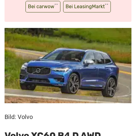
**
**
Bei carwow
Bei LeasingMarkt
Bild: Volvo
Volvo XC60 B4 D AWD