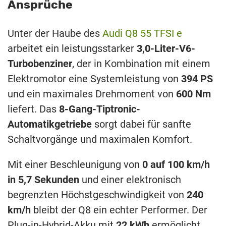
Ansprüche
Unter der Haube des
Audi Q8 55 TFSI e
arbeitet ein leistungsstarker
3,0-Liter-V6-
Turbobenziner
, der in Kombination mit einem
Elektromotor eine Systemleistung von
394
PS
und ein maximales Drehmoment von
600 Nm
liefert. Das
8-Gang-Tiptronic-
Automatikgetriebe
sorgt dabei für sanfte
Schaltvorgänge und maximalen Komfort.
Mit einer Beschleunigung von
0 auf 100 km/h
in 5,7 Sekunden
und einer elektronisch
begrenzten Höchstgeschwindigkeit von
240
km/h
bleibt der Q8 ein echter Performer. Der
Plug-in-Hybrid-Akku mit
22 kWh
ermöglicht