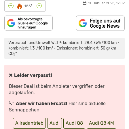
11. Januar 2025, 12:02
-
+
153°
„AUDI
Q8
FACELIFT
Verbrauch und Umwelt WLTP: kombiniert: 28,4 kWh/100 km •
(2023)
|
kombiniert: 1,3 l/100 km* • Emissionen: kombiniert: 30 g/km
AUDI
CO
*
FRISCHT
2
DAS
XL-
SUV-
COUPÉ
Q8
❌ Leider verpasst!
AUF
|
VORSTELLUNG
Dieser Deal ist beim Anbieter vergriffen oder
MIT
DENNIS
abgelaufen.
PETERMANN“
VON
YOUTUBE
💡
Aber wir haben Ersatz!
Hier sind aktuelle
ANZEIGEN
Schnäppchen:
Allradantrieb
Audi
Audi Q8
Audi Q8 4M