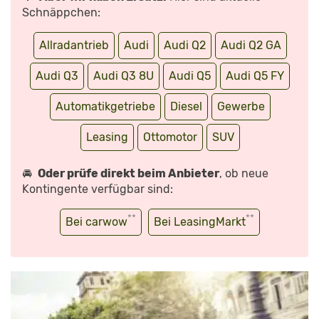
Schnäppchen:
Allradantrieb
Audi
Audi Q2
Audi Q2 GA
Audi Q3
Audi Q3 8U
Audi Q5
Audi Q5 FY
Automatikgetriebe
Diesel
Gewerbe
Leasing
Ottomotor
SUV
🚘
Oder prüfe direkt beim Anbieter
, ob neue
Kontingente verfügbar sind:
**
**
Bei carwow
Bei LeasingMarkt