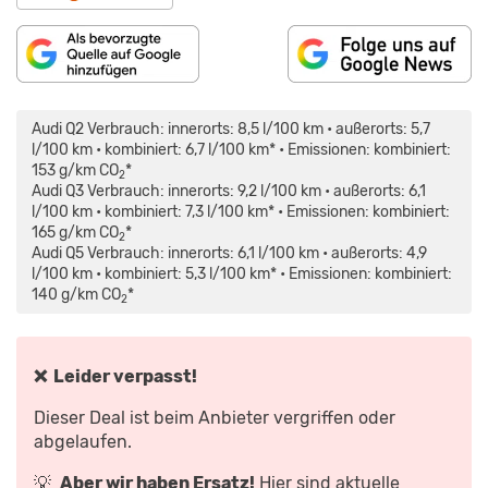
„AUDI
„AUDI
„ERSTE
Q2
Q3
FAHRT
|
(2018)
IM
Audi Q2 Verbrauch: innerorts: 8,5 l/100 km • außerorts: 5,7
2016
ERSTE
NEUEN
|
FAHRT
AUDI
l/100 km • kombiniert: 6,7 l/100 km* • Emissionen: kombiniert:
TEST
/
Q5
153 g/km CO
*
|
DETAILS
(2017)“
2
REVIEW
/
VON
Audi Q3 Verbrauch: innerorts: 9,2 l/100 km • außerorts: 6,1
|
REVIEW
YOUTUBE
l/100 km • kombiniert: 7,3 l/100 km* • Emissionen: kombiniert:
FAHRBERICHT
/
ANZEIGEN
|
FAHRBERICHT“
165 g/km CO
*
2
MOTORWOCHE“
VON
VON
YOUTUBE
Audi Q5 Verbrauch: innerorts: 6,1 l/100 km • außerorts: 4,9
YOUTUBE
ANZEIGEN
l/100 km • kombiniert: 5,3 l/100 km* • Emissionen: kombiniert:
ANZEIGEN
140 g/km CO
*
2
❌ Leider verpasst!
Dieser Deal ist beim Anbieter vergriffen oder
abgelaufen.
💡
Aber wir haben Ersatz!
Hier sind aktuelle