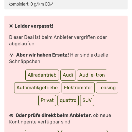
KANN
kombiniert: 0 g/km CO
*
2
DER
ELEKTRO-
QUATTRO?
-
TEST/REVIEW
|
❌ Leider verpasst!
AUTO
MOTOR
UND
Dieser Deal ist beim Anbieter vergriffen oder
SPORT“
VON
abgelaufen.
YOUTUBE
ANZEIGEN
💡
Aber wir haben Ersatz!
Hier sind aktuelle
Schnäppchen:
Allradantrieb
Audi
Audi e-tron
Automatikgetriebe
Elektromotor
Leasing
Privat
quattro
SUV
🚘
Oder prüfe direkt beim Anbieter
, ob neue
Kontingente verfügbar sind: