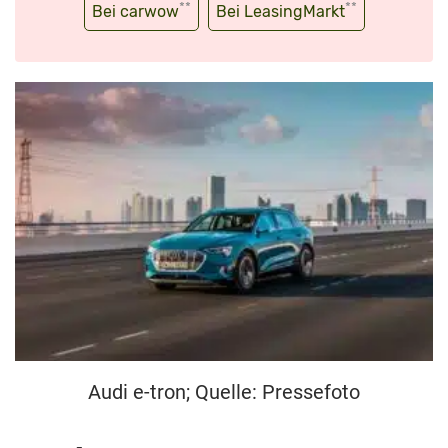
**
**
Bei carwow
Bei LeasingMarkt
Audi e-tron; Quelle: Pressefoto