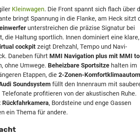
giler
Kleinwagen
. Die Front spannt sich flach über 
kante bringt Spannung in die Flanke, am Heck sitzt 
einwerfer
unterstreichen die präzise Signatur bei
 die Haltung sportlich. Innen dominiert eine klare,
irtual cockpit
zeigt Drehzahl, Tempo und Navi-
ick. Daneben führt
MMI Navigation plus mit MMI t
sch, ohne Umwege.
Beheizbare Sportsitze
halten im
längeren Etappen, die
2-Zonen-Komfortklimaautom
Audi Soundsystem
füllt den Innenraum mit sauber
d Telefonate profitieren von der akustischen Ruhe.
it Rückfahrkamera
, Bordsteine und enge Gassen
ben ein Thema für andere.
macht