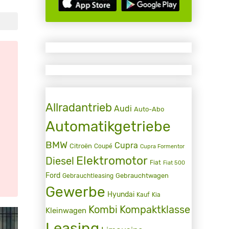
Allradantrieb
Audi
Auto-Abo
Automatikgetriebe
BMW
Cupra
Citroën
Coupé
Cupra Formentor
Elektromotor
Diesel
Fiat
Fiat 500
Ford
Gebrauchtwagen
Gebrauchtleasing
Gewerbe
Hyundai
Kauf
Kia
Kombi
Kompaktklasse
Kleinwagen
Leasing