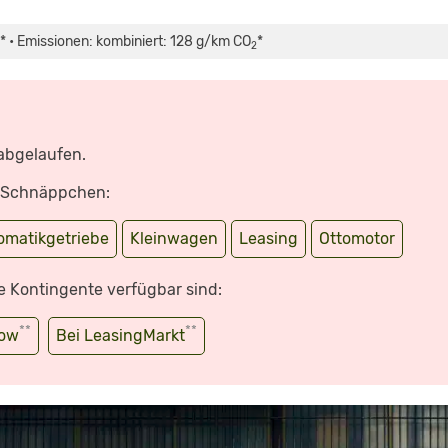
* • Emissionen: kombiniert: 128 g/km CO
*
2
 abgelaufen.
e Schnäppchen:
omatikgetriebe
Kleinwagen
Leasing
Ottomotor
e Kontingente verfügbar sind:
**
**
wow
Bei LeasingMarkt