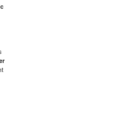
ic
s
er
nt