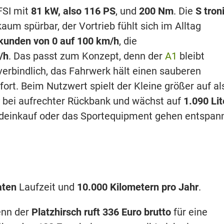
FSI mit
81 kW, also 116 PS
, und
200 Nm
. Die
S tron
um spürbar, der Vortrieb fühlt sich im Alltag
kunden von 0 auf 100 km/h
, die
/h
. Das passt zum Konzept, denn der
A1
bleibt
 verbindlich, das Fahrwerk hält einen sauberen
rt. Beim Nutzwert spielt der Kleine größer auf al
bei aufrechter Rückbank und wächst auf
1.090 Lit
deinkauf oder das Sportequipment gehen entspan
aten
Laufzeit und
10.000 Kilometern pro Jahr
.
denn der
Platzhirsch ruft 336 Euro brutto
für eine