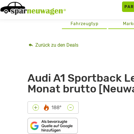
Skip
PA
to
content
Fahrzeugtyp
Mark
Zurück zu den Deals
Audi A1 Sportback L
Monat brutto [Neuw
-
+
188°