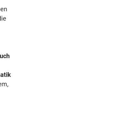
den
die
ouch
atik
em,