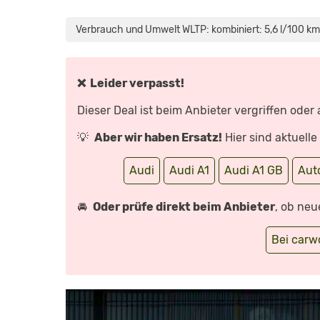
„AUDI
A1
SPORTBACK
Verbrauch und Umwelt WLTP: kombiniert: 5,6 l/100 km
(2019):
7
FAKTEN,
DIE
JEDER
AUDI-
❌ Leider verpasst!
FAN
WISSEN
SOLLTE
Dieser Deal ist beim Anbieter vergriffen oder
–
AUTO
MOTOR
💡
Aber wir haben Ersatz!
Hier sind aktuell
&
SPORT“
VON
YOUTUBE
Audi
Audi A1
Audi A1 GB
Aut
ANZEIGEN
🚘
Oder prüfe direkt beim Anbieter
, ob neu
Bei car