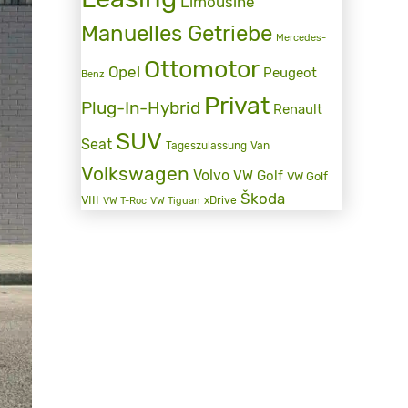
Limousine
Manuelles Getriebe
Mercedes-
Ottomotor
Opel
Peugeot
Benz
Privat
Plug-In-Hybrid
Renault
SUV
Seat
Tageszulassung
Van
Volkswagen
Volvo
VW Golf
VW Golf
Škoda
VIII
xDrive
VW T-Roc
VW Tiguan