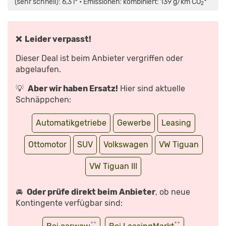
(sehr schnell): 6,3 l* • Emissionen: kombiniert: 139 g/km CO
*
I
2
AUTO
MOTOR
UND
SPORT“
VON
❌ Leider verpasst!
YOUTUBE
ANZEIGEN
Dieser Deal ist beim Anbieter vergriffen oder
abgelaufen.
💡
Aber wir haben Ersatz!
Hier sind aktuelle
Schnäppchen:
Automatikgetriebe
Gewerbe
Leasing
Ottomotor
SUV
Volkswagen
VW Tiguan
VW Tiguan III
🚘
Oder prüfe direkt beim Anbieter
, ob neue
Kontingente verfügbar sind:
**
**