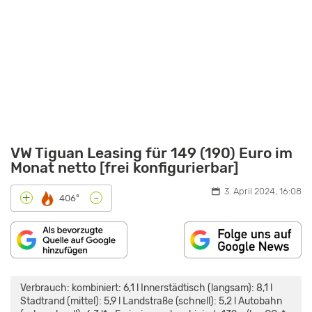
VW Tiguan Leasing für 149 (190) Euro im
Monat netto [frei konfigurierbar]
3. April 2024, 16:08
-
+
406°
„VW
TIGUAN:
ALLES
Verbrauch: kombiniert: 6,1 l Innerstädtisch (langsam): 8,1 l
NEU,
ALLES
Stadtrand (mittel): 5,9 l Landstraße (schnell): 5,2 l Autobahn
BESSER?