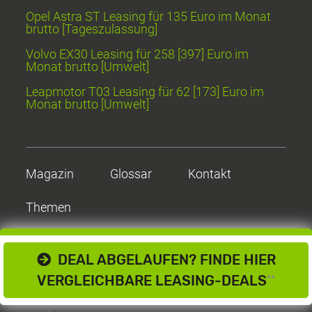
Opel Astra ST Leasing für 135 Euro im Monat
brutto [Tageszulassung]
Volvo EX30 Leasing für 258 [397] Euro im
Monat brutto [Umwelt]
Leapmotor T03 Leasing für 62 [173] Euro im
Monat brutto [Umwelt]
Magazin
Glossar
Kontakt
Themen
DEAL ABGELAUFEN? FINDE HIER
VERGLEICHBARE LEASING-DEALS
**