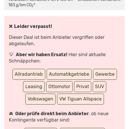
(2021)
| FRISCHE-
183 g/km CO
*
2
KUR
FÜR
DEN
XXL-
TIGUAN
| NEUVORSTELLUNG“
❌ Leider verpasst!
VON
YOUTUBE
ANZEIGEN
Dieser Deal ist beim Anbieter vergriffen oder
abgelaufen.
💡
Aber wir haben Ersatz!
Hier sind aktuelle
Schnäppchen:
Allradantrieb
Automatikgetriebe
Gewerbe
Leasing
Ottomotor
Privat
SUV
Volkswagen
VW Tiguan Allspace
🚘
Oder prüfe direkt beim Anbieter
, ob neue
Kontingente verfügbar sind: