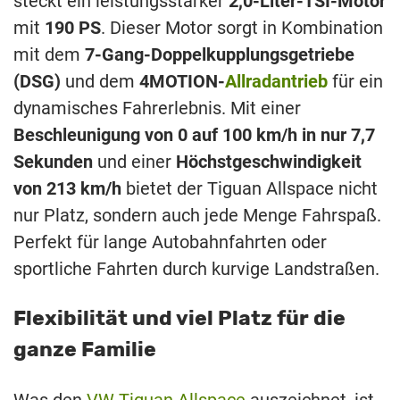
steckt ein leistungsstarker
2,0-Liter-TSI-Motor
mit
190 PS
. Dieser Motor sorgt in Kombination
mit dem
7-Gang-Doppelkupplungsgetriebe
(DSG)
und dem
4MOTION-
Allradantrieb
für ein
dynamisches Fahrerlebnis. Mit einer
Beschleunigung von 0 auf 100 km/h in nur 7,7
Sekunden
und einer
Höchstgeschwindigkeit
von 213 km/h
bietet der Tiguan Allspace nicht
nur Platz, sondern auch jede Menge Fahrspaß.
Perfekt für lange Autobahnfahrten oder
sportliche Fahrten durch kurvige Landstraßen.
Flexibilität und viel Platz für die
ganze Familie
Was den
VW Tiguan Allspace
auszeichnet, ist