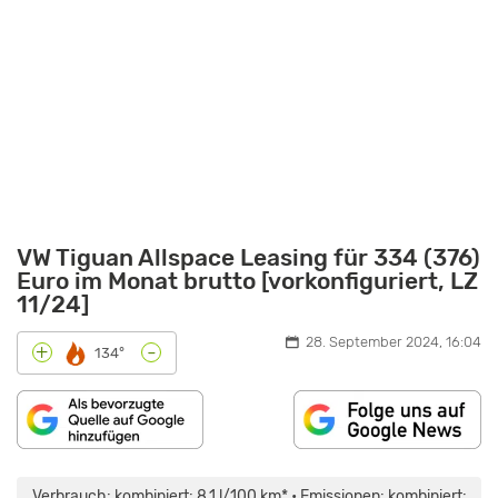
VW Tiguan Allspace Leasing für 334 (376)
Euro im Monat brutto [vorkonfiguriert, LZ
11/24]
28. September 2024, 16:04
-
+
134°
„VW
TIGUAN
ALLSPACE
Verbrauch: kombiniert: 8,1 l/100 km* • Emissionen: kombiniert: