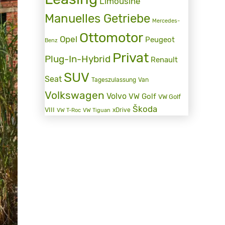
Limousine
Manuelles Getriebe
Mercedes-
Ottomotor
Opel
Peugeot
Benz
Privat
Plug-In-Hybrid
Renault
SUV
Seat
Tageszulassung
Van
Volkswagen
Volvo
VW Golf
VW Golf
Škoda
VIII
xDrive
VW T-Roc
VW Tiguan