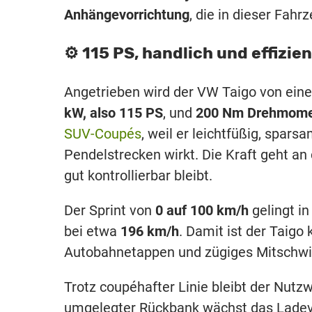
Anhängevorrichtung
, die in dieser Fahr
⚙️ 115 PS, handlich und effizi
Angetrieben wird der VW Taigo von ei
kW, also 115 PS
, und
200 Nm Drehmom
SUV-Coupés
, weil er leichtfüßig, spars
Pendelstrecken wirkt. Die Kraft geht an
gut kontrollierbar bleibt.
Der Sprint von
0 auf 100 km/h
gelingt i
bei etwa
196 km/h
. Damit ist der Taigo
Autobahnetappen und zügiges Mitschw
Trotz coupéhafter Linie bleibt der Nutz
umgelegter Rückbank wächst das Ladev