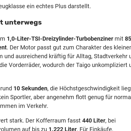
zeugklasse ein echtes Plus darstellt.
ent unterwegs
nem
1,0-Liter-TSI-Dreizylinder-Turbobenziner
mit
8
ent
. Der Motor passt gut zum Charakter des kleine
am und ausreichend kräftig für Alltag, Stadtverkehr
 die Vorderräder, wodurch der Taigo unkompliziert 
n rund
10 Sekunden
, die Höchstgeschwindigkeit lieg
 kein Sportler, aber angenehm flott genug für norma
immen im Verkehr.
wert stark. Der Kofferraum fasst
440 Liter
, bei
olumen auf bis zu
1.222 Liter
. Für Einkäufe,