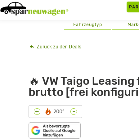
Skip
PA
to
content
Fahrzeugtyp
Mark
Zurück zu den Deals
🔥 VW Taigo Leasing 
brutto [frei konfigur
-
+
200°