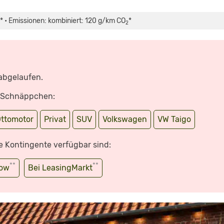
* • Emissionen: kombiniert: 120 g/km CO
*
2
 abgelaufen.
e Schnäppchen:
ttomotor
Privat
SUV
Volkswagen
VW Taigo
e Kontingente verfügbar sind:
**
**
wow
Bei LeasingMarkt