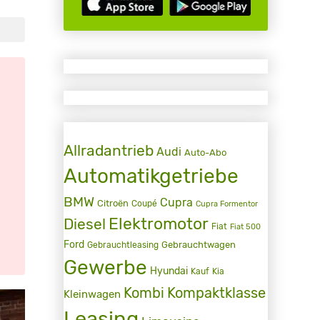
Allradantrieb
Audi
Auto-Abo
Automatikgetriebe
BMW
Cupra
Citroën
Coupé
Cupra Formentor
Elektromotor
Diesel
Fiat
Fiat 500
Ford
Gebrauchtwagen
Gebrauchtleasing
Gewerbe
Hyundai
Kauf
Kia
Kombi
Kompaktklasse
Kleinwagen
Leasing