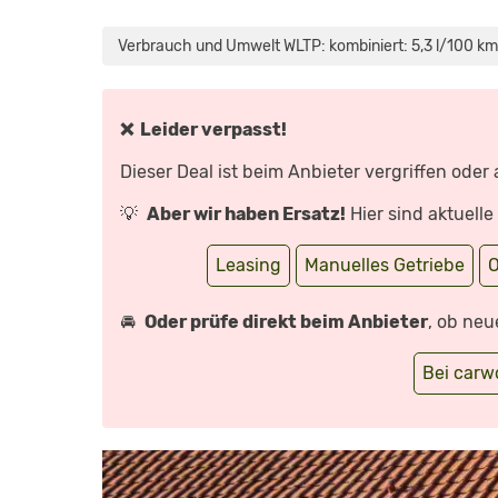
„VW
TAIGO:
TYPISCHER
Verbrauch und Umwelt WLTP: kombiniert: 5,3 l/100 km
VW
INKLUSIVE
SCHWÄCHEN!
–
TEST
|
❌ Leider verpasst!
AUTO
MOTOR
UND
Dieser Deal ist beim Anbieter vergriffen oder
SPORT“
VON
YOUTUBE
💡
Aber wir haben Ersatz!
Hier sind aktuell
ANZEIGEN
Leasing
Manuelles Getriebe
O
🚘
Oder prüfe direkt beim Anbieter
, ob neu
Bei car