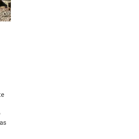
te
o
das