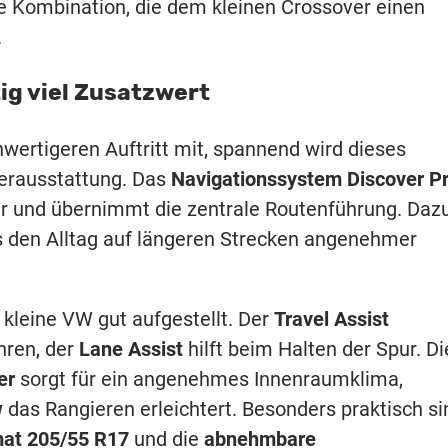
ne Kombination, die dem kleinen Crossover einen
.
ig viel Zusatzwert
hwertigeren Auftritt mit, spannend wird dieses
derausstattung. Das
Navigationssystem Discover P
 und übernimmt die zentrale Routenführung. Daz
s den Alltag auf längeren Strecken angenehmer
 kleine VW gut aufgestellt. Der
Travel Assist
hren, der
Lane Assist
hilft beim Halten der Spur. Di
er
sorgt für ein angenehmes Innenraumklima,
w
das Rangieren erleichtert. Besonders praktisch si
mat 205/55 R17
und die
abnehmbare