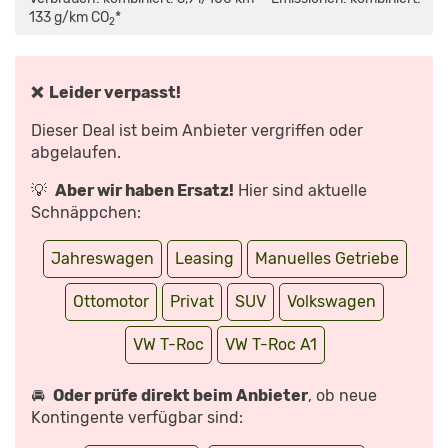
FACELIFT
(2021):
133 g/km CO
*
2
ERST
HARTPLASTIK-
KÖNIG,
JETZT
PREMIUM?
|
❌ Leider verpasst!
AUTO
MOTOR
UND
Dieser Deal ist beim Anbieter vergriffen oder
SPORT“
VON
abgelaufen.
YOUTUBE
ANZEIGEN
💡
Aber wir haben Ersatz!
Hier sind aktuelle
Schnäppchen:
Jahreswagen
Leasing
Manuelles Getriebe
Ottomotor
Privat
SUV
Volkswagen
VW T-Roc
VW T-Roc A1
🚘
Oder prüfe direkt beim Anbieter
, ob neue
Kontingente verfügbar sind: