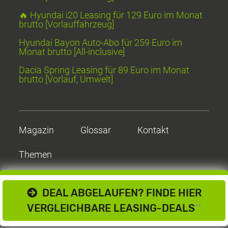
🔥 Hyundai i20 Leasing für 129 Euro im Monat
brutto [Vorlauffahrzeug]
Hyundai Bayon Auto-Abo für 259 Euro im
Monat brutto [All-inclusive]
Dacia Spring Leasing für 89 Euro im Monat
brutto [Vorlauf, Umwelt]
Magazin
Glossar
Kontakt
Themen
DEAL ABGELAUFEN? FINDE HIER
VERGLEICHBARE LEASING-DEALS
**