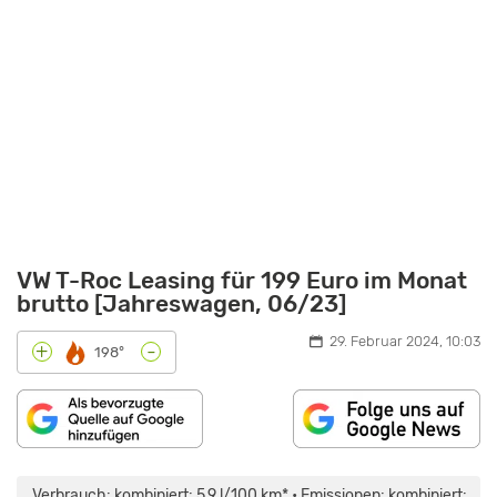
VW T-Roc Leasing für 199 Euro im Monat
brutto [Jahreswagen, 06/23]
29. Februar 2024, 10:03
-
+
198°
„VW
T-
ROC
Verbrauch: kombiniert: 5,9 l/100 km* • Emissionen: kombiniert: