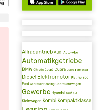
Allradantrieb
Audi
Auto-Abo
Automatikgetriebe
BMW
Cupra
Citroën
Coupé
Cupra Formentor
Elektromotor
Diesel
Fiat
Fiat 500
Ford
Gebrauchtwagen
Gebrauchtleasing
Gewerbe
Hyundai
Kauf
Kia
Kombi
Kompaktklasse
Kleinwagen
Leasing