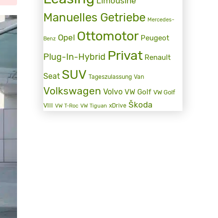
Limousine
Manuelles Getriebe
Mercedes-
Ottomotor
Opel
Peugeot
Benz
Privat
Plug-In-Hybrid
Renault
SUV
Seat
Tageszulassung
Van
Volkswagen
Volvo
VW Golf
VW Golf
Škoda
VIII
xDrive
VW T-Roc
VW Tiguan