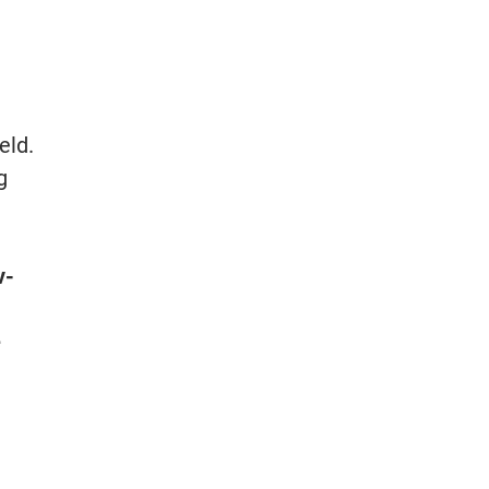
eld.
g
v-
e