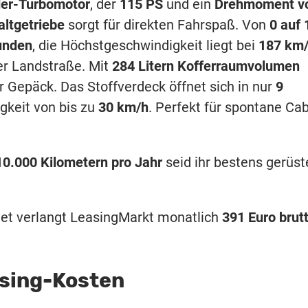
der-Turbomotor
, der
115 PS
und ein
Drehmoment v
ltgetriebe
sorgt für direkten Fahrspaß. Von
0 auf 
unden
, die Höchstgeschwindigkeit liegt bei
187 km
der Landstraße. Mit
284 Litern Kofferraumvolumen
r Gepäck. Das Stoffverdeck öffnet sich in nur
9
gkeit von bis zu
30 km/h
. Perfekt für spontane Cab
10.000 Kilometern pro Jahr
seid ihr bestens gerüst
let verlangt LeasingMarkt monatlich
391 Euro brut
asing-Kosten