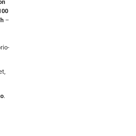
on
100
/h
–
rio-
et,
to
.