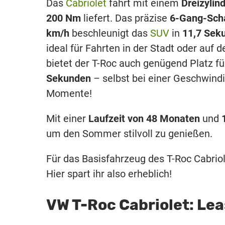
Das
Cabriolet
fährt mit einem
Dreizylin
200 Nm
liefert. Das präzise
6-Gang-Scha
km/h
beschleunigt das
SUV
in
11,7 Sek
ideal für Fahrten in der Stadt oder auf 
bietet der T-Roc auch genügend Platz fü
Sekunden
– selbst bei einer Geschwindi
Momente!
Mit einer
Laufzeit von 48 Monaten
und
um den Sommer stilvoll zu genießen.
Für das Basisfahrzeug des T-Roc Cabrio
Hier spart ihr also erheblich!
VW T-Roc Cabriolet: Le