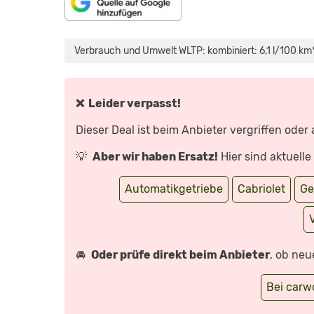
INHALT
„VW
VON
T-
MAPS.GOOGLE.DE
ROC
Verbrauch und Umwelt WLTP: kombiniert: 6,1 l/100 km*
ANZEIGEN
CABRIO
(2020):
TEST
–
CABRIO
–
❌ Leider verpasst!
SUV
–
INFOS
Dieser Deal ist beim Anbieter vergriffen oder
–
DEUTSCH“
VON
💡
Aber wir haben Ersatz!
Hier sind aktuell
YOUTUBE
ANZEIGEN
Automatikgetriebe
Cabriolet
Ge
🚘
Oder prüfe direkt beim Anbieter
, ob neu
Bei car