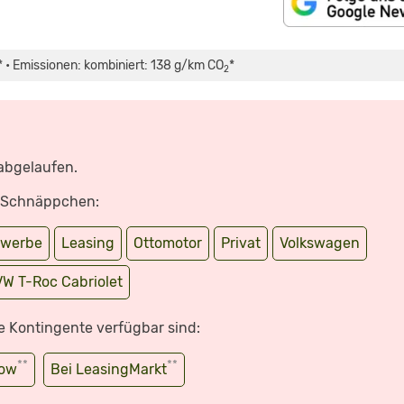
 • Emissionen: kombiniert: 138 g/km CO
*
2
 abgelaufen.
e Schnäppchen:
werbe
Leasing
Ottomotor
Privat
Volkswagen
VW T-Roc Cabriolet
e Kontingente verfügbar sind:
**
**
wow
Bei LeasingMarkt