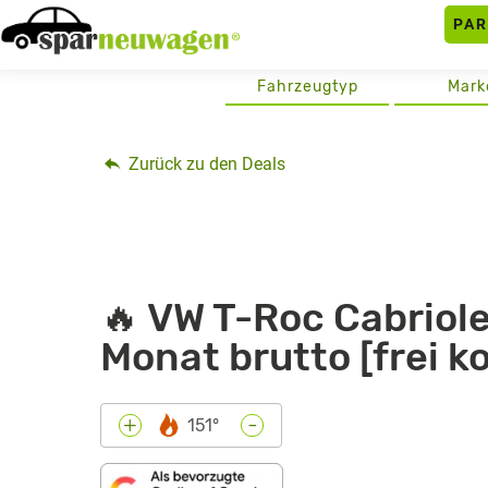
Skip
PA
to
content
Fahrzeugtyp
Mark
Zurück zu den Deals
🔥 VW T-Roc Cabriole
Monat brutto [frei k
-
+
151°