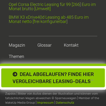
Opel Corsa Electric Leasing für 99 [266] Euro im
Monat brutto [Umwelt]
BMW X3 xDrive40d Leasing ab 485 Euro im
Monat netto [frei konfigurierbar]
Magazin
Glossar
Kontakt
Themen
DEAL ABGELAUFEN? FINDE HIER
VERGLEICHBARE LEASING-DEALS
**
Zapdos | Bilder von Autos dienen der Illustration und können vom
tatsächlichen Wagen abweichen
© Sparneuwagen | Member of the
WakeUp Media Group |
Impressum
|
Datenschutz