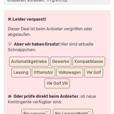
Emissionen: kombiniert: 171 g/km CO
*
2
NEUVORSTELLUNG
MIT
DIRK
BRANKE“
VON
YOUTUBE
❌ Leider verpasst!
ANZEIGEN
Dieser Deal ist beim Anbieter vergriffen oder
abgelaufen.
💡
Aber wir haben Ersatz!
Hier sind aktuelle
Schnäppchen:
Automatikgetriebe
Gewerbe
Kompaktklasse
Leasing
Ottomotor
Volkswagen
VW Golf
VW Golf VIII
🚘
Oder prüfe direkt beim Anbieter
, ob neue
Kontingente verfügbar sind:
**
**
Bei carwow
Bei LeasingMarkt