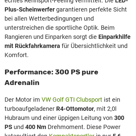
echtes Rennsport-Feeling vermittelt. Die
LED-
Plus-Scheinwerfer
garantieren perfekte Sicht
bei allen Wetterbedingungen und
unterstreichen die sportliche Optik. Beim
Rangieren und Einparken sorgt die
Einparkhilfe
mit Rückfahrkamera
für Übersichtlichkeit und
Komfort.
Performance: 300 PS pure
Adrenalin
Der Motor im
VW Golf GTI Clubsport
ist ein
turboaufgeladener
R4-Ottomotor
, mit 2,0l
Hubraum und einer üppigen Leitung von
300
PS
und
400 Nm
Drehmoment. Diese Power
katapultiert den
Kompaktsportler
in nur
5,6