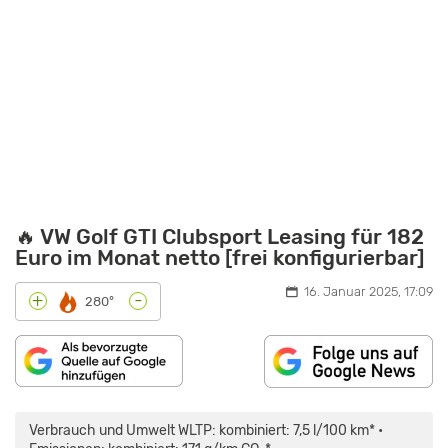
🔥 VW Golf GTI Clubsport Leasing für 182
Euro im Monat netto [frei konfigurierbar]
16. Januar 2025, 17:09
-
+
280°
„VW
GOLF
GTI
Verbrauch und Umwelt WLTP: kombiniert: 7,5 l/100 km* •
CLUBSPORT
|