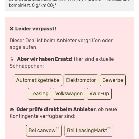
ANZEIGEN
REICHT
DER
kombiniert: 0 g/km CO
*
2
VW
ALS
EINSTEIGER-
E-
AUTO?
–
❌ Leider verpasst!
TEST/REVIEW
|
AUTO
Dieser Deal ist beim Anbieter vergriffen oder
MOTOR
UND
abgelaufen.
SPORT“
VON
YOUTUBE
💡
Aber wir haben Ersatz!
Hier sind aktuelle
ANZEIGEN
Schnäppchen:
Automatikgetriebe
Elektromotor
Gewerbe
Leasing
Volkswagen
VW e-up
🚘
Oder prüfe direkt beim Anbieter
, ob neue
Kontingente verfügbar sind:
**
**
Bei carwow
Bei LeasingMarkt