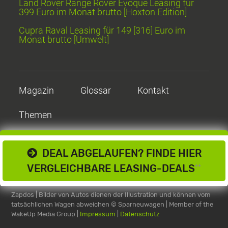
Land Rover Range Rover Evoque Leasing für
399 Euro im Monat brutto [Hoxton Edition]
Cupra Raval Leasing für 149 [316] Euro im
Monat brutto [Umwelt]
Magazin
Glossar
Kontakt
Themen
DEAL ABGELAUFEN? FINDE HIER
VERGLEICHBARE LEASING-DEALS
**
Zapdos | Bilder von Autos dienen der Illustration und können vom
tatsächlichen Wagen abweichen
© Sparneuwagen | Member of the
WakeUp Media Group |
Impressum
|
Datenschutz