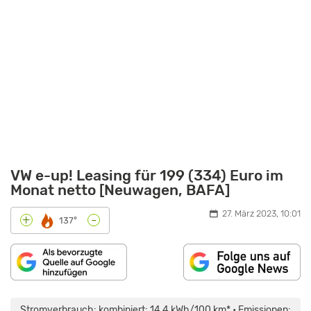
VW e-up! Leasing für 199 (334) Euro im
Monat netto [Neuwagen, BAFA]
27. März 2023, 10:01
-
+
137°
INHALT
„VOLKSWAGEN
VON
E-
MAPS.GOOGLE.DE
UP:
Stromverbrauch: kombiniert: 14,4 kWh/100 km* • Emissionen: